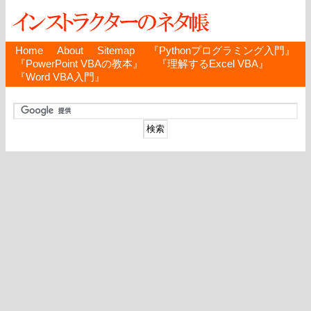
Home
About
Sitemap
『Pythonプログラミング入門』
『PowerPoint VBAの教本』
『理解するExcel VBA』
『Word VBA入門』