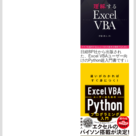
日経BP社から出版され
た、Excel VBAユーザー向
けのPython超入門書です↓↓