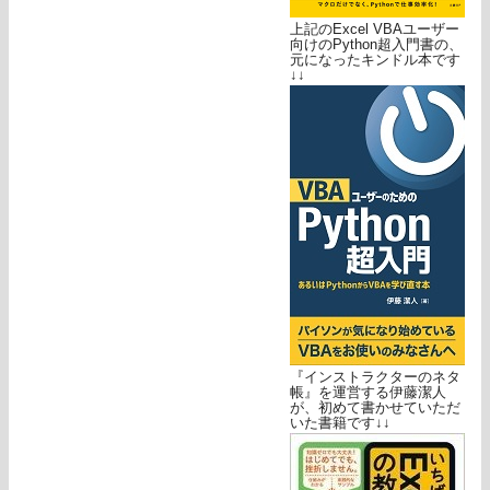
上記のExcel VBAユーザー
向けのPython超入門書の、
元になったキンドル本です
↓↓
『インストラクターのネタ
帳』を運営する伊藤潔人
が、初めて書かせていただ
いた書籍です↓↓