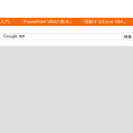
グ入門』
『PowerPoint VBAの教本』
『理解するExcel VBA』