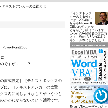
»
テキストアンカーの位置とは
『インストラク
ターのネタ帳』
では、2003年10
月からMicrosoft
Officeの使い方な
どを紹介し続けています。
Excel VBA経験者の方に向
けて、Word VBAの基本を
キンドル本にしました↓↓
, PowerPoint2003
きに
のですが．．．？
の書式設定］［テキストボックスの
ブに、［テキストアンカーの位置］
クス内に同じようなものがいくつも
のかがわからないという質問です。
Excel VBAユーザーの方を