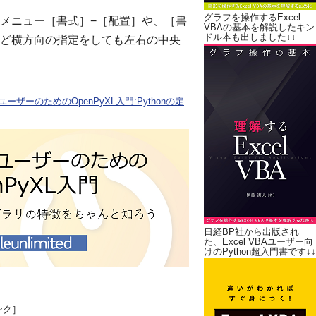
グラフを操作するExcel
メニュー［書式］−［配置］や、［書
VBAの基本を解説したキン
ドル本も出しました↓↓
ど横方向の指定をしても左右の中央
ユーザーのためのOpenPyXL入門:Pythonの定
日経BP社から出版され
た、Excel VBAユーザー向
けのPython超入門書です↓↓
ンク］