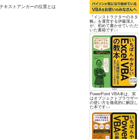
テキストアンカーの位置とは
『インストラクターのネタ
帳』を運営する伊藤潔人
が、初めて書かせていただ
いた書籍です↓↓
PowerPoint VBA本は、実
はオブジェクトブラウザー
の使い方を徹底的に解説し
た本です↓↓