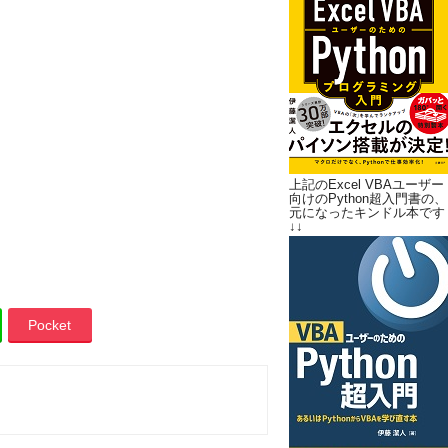
上記のExcel VBAユーザー
向けのPython超入門書の、
元になったキンドル本です
↓↓
Pocket