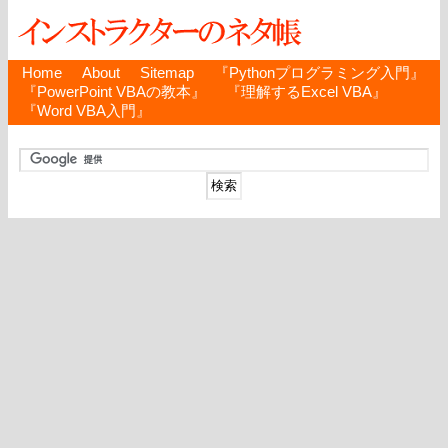
Home
About
Sitemap
『Pythonプログラミング入門』
『PowerPoint VBAの教本』
『理解するExcel VBA』
『Word VBA入門』