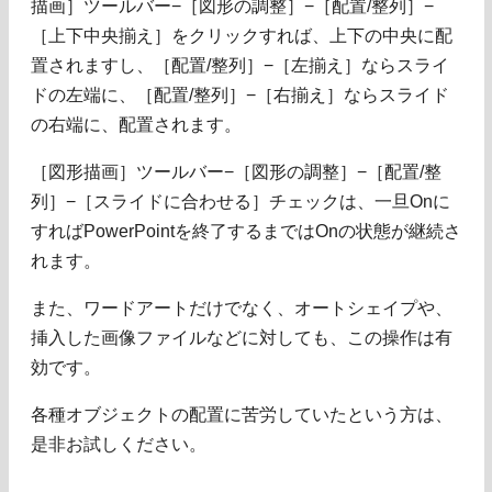
描画］ツールバー−［図形の調整］−［配置/整列］−
［上下中央揃え］をクリックすれば、上下の中央に配
置されますし、［配置/整列］−［左揃え］ならスライ
ドの左端に、［配置/整列］−［右揃え］ならスライド
の右端に、配置されます。
［図形描画］ツールバー−［図形の調整］−［配置/整
列］−［スライドに合わせる］チェックは、一旦Onに
すればPowerPointを終了するまではOnの状態が継続さ
れます。
また、ワードアートだけでなく、オートシェイプや、
挿入した画像ファイルなどに対しても、この操作は有
効です。
各種オブジェクトの配置に苦労していたという方は、
是非お試しください。