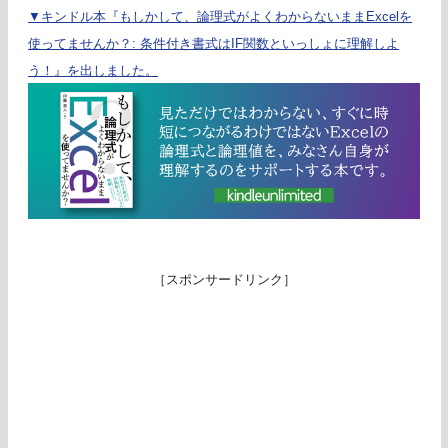
▼キンドル本『もしかして、論理式がよくわからないままExcelを
使ってませんか？: 条件付き書式はIF関数といっしょに理解しよ
う！』を出しました。
［スポンサードリンク］