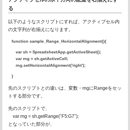
る
以下のようなスクリプトにすれば、アクティブセル内
の文字列が右揃えになります。
function sample_Range_HorizontalAlignment(){
var sh = SpreadsheetApp.getActiveSheet();
var rng = sh.getActiveCell;
rng.setHorizontalAlignment('right');
}
先のスクリプトとの違いは、変数・rngにRangeをセッ
トする部分です。
先のスクリプトで、
var rng = sh.getRange("F5:G7");
となっていた部分が、