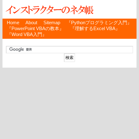
Home
About
Sitemap
『Pythonプログラミング入門』
『PowerPoint VBAの教本』
『理解するExcel VBA』
『Word VBA入門』