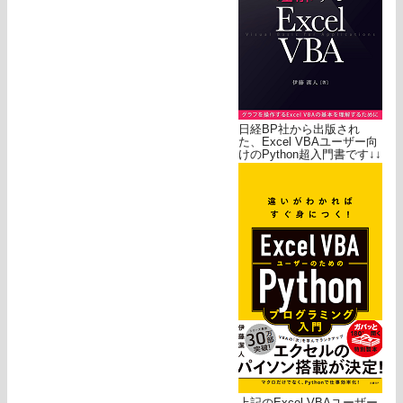
日経BP社から出版され
た、Excel VBAユーザー向
けのPython超入門書です↓↓
上記のExcel VBAユーザー