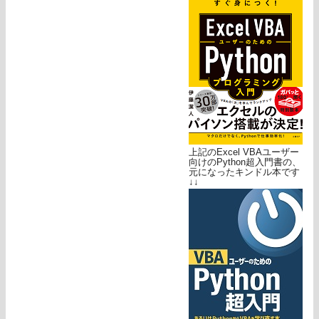
上記のExcel VBAユーザー
向けのPython超入門書の、
元になったキンドル本です
↓↓