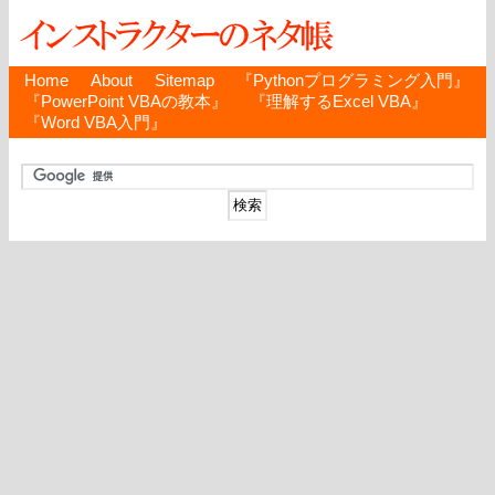
Home
About
Sitemap
『Pythonプログラミング入門』
『PowerPoint VBAの教本』
『理解するExcel VBA』
『Word VBA入門』