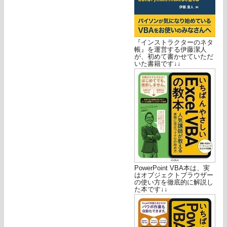
『インストラクターのネタ
帳』を運営する伊藤潔人
が、初めて書かせていただ
いた書籍です↓↓
PowerPoint VBA本は、実
はオブジェクトブラウザー
の使い方を徹底的に解説し
た本です↓↓