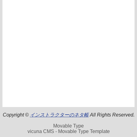
Copyright ©
インストラクターのネタ帳
All Rights Reserved.
Movable Type
vicuna CMS - Movable Type Template