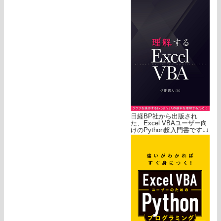
日経BP社から出版され
た、Excel VBAユーザー向
けのPython超入門書です↓↓