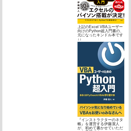
上記のExcel VBAユーザー
向けのPython超入門書の、
元になったキンドル本です
↓↓
『インストラクターのネタ
帳』を運営する伊藤潔人
が、初めて書かせていただ