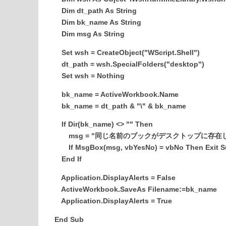
Dim dt_path As String
Dim bk_name As String
Dim msg As String
Set wsh = CreateObject("WScript.Shell")
dt_path = wsh.SpecialFolders("desktop")
Set wsh = Nothing
bk_name = ActiveWorkbook.Name
bk_name = dt_path & "\" & bk_name
If Dir(bk_name) <> "" Then
msg = "同じ名前のブックがデスクトップに存在
If MsgBox(msg, vbYesNo) = vbNo Then Exit S
End If
Application.DisplayAlerts = False
ActiveWorkbook.SaveAs Filename:=bk_name
Application.DisplayAlerts = True
End Sub