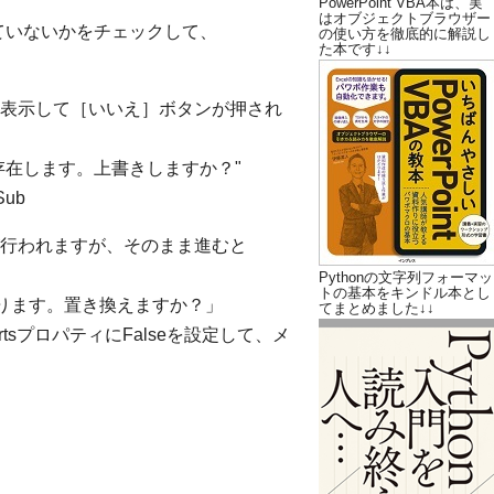
PowerPoint VBA本は、実
はオブジェクトブラウザー
ていないかをチェックして、
の使い方を徹底的に解説し
た本です↓↓
表示して［いいえ］ボタンが押され
存在します。上書きしますか？"
Sub
行われますが、そのまま進むと
Pythonの文字列フォーマッ
トの基本をキンドル本とし
あります。置き換えますか？」
てまとめました↓↓
rtsプロパティにFalseを設定して、メ