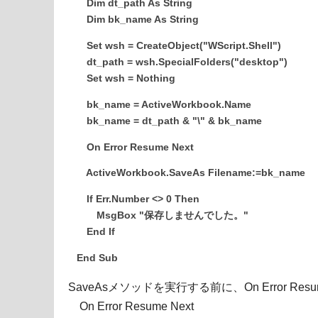
Dim dt_path As String
Dim bk_name As String
Set wsh = CreateObject("WScript.Shell")
dt_path = wsh.SpecialFolders("desktop")
Set wsh = Nothing
bk_name = ActiveWorkbook.Name
bk_name = dt_path & "\" & bk_name
On Error Resume Next
ActiveWorkbook.SaveAs Filename:=bk_name
If Err.Number <> 0 Then
MsgBox "保存しませんでした。"
End If
End Sub
SaveAsメソッドを実行する前に、On Error Re
On Error Resume Next