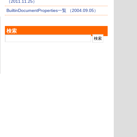
（2011.11.25）
BuiltinDocumentProperties一覧 （2004.09.05）
検索