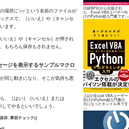
日経BP社から出版され
場所に'○○'という名前のファイルが
た、Excel VBAユーザー向
けのPython超入門書です↓↓
ックスで、［いいえ］や［キャンセ
います。
いいえ］や［キャンセル］が押され
、もちろん保存もされません。
セージを表示するサンプルマクロ
が同じ動きになり、そこが気持ち悪
上記のExcel VBAユーザー
ら、［はい］［いいえ］または
向けのPython超入門書の、
元になったキンドル本です
示してやるといいでしょう。
↓↓
保存_事前チェック()
ll