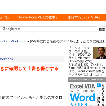
グ入門』
『PowerPoint VBAの教本』
『理解するExcel VBA』
books・Workbook
»
保存時に同じ名前のファイルがあったときに確認して
『インストラク
ターのネタ帳』
では、2003年10
月からMicrosoft
orkbook
Officeの使い方な
どを紹介し続けています。
きに確認して上書き保存する
Excel VBA経験者の方に向
けて、Word VBAの基本を
キンドル本にしました↓↓
じ名前のファイルがあった場合のマクロ