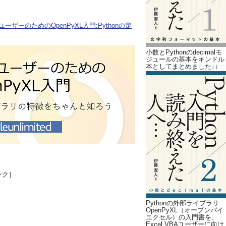
ユーザーのためのOpenPyXL入門:Pythonの定
小数とPythonのdecimalモ
ジュールの基本をキンドル
本としてまとめました↓↓
ンク］
Pythonの外部ライブラリ
OpenPyXL（オープンパイ
エクセル）の入門書を、
Excel VBAユーザーに向け