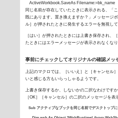
ActiveWorkbook.SaveAs Filename:=bk_name
同じ名前が存在していたときに表示される、「この
既にあります。置き換えますか？」メッセージボ
ル］が押されたときに発生するエラーを無視して
［はい］が押されたときには上書き保存され、［
たときにはエラーメッセージが表示されなくなり
事前にチェックしてオリジナルの確認メッ
上記のマクロでは、［いいえ］と［キャンセル］
いと感じる方もいらっしゃるようです。
上書き保存するか、しないかの二択なわけですか
［OK］［キャンセル］の二択のメッセージを表
Sub アクティブなブックを同じ名前でデスクトップに
Dim wsh As Object 'IWshRuntimeLibrary.WshShe