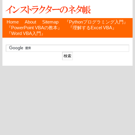
Home
About
Sitemap
『Pythonプログラミング入門』
『PowerPoint VBAの教本』
『理解するExcel VBA』
『Word VBA入門』