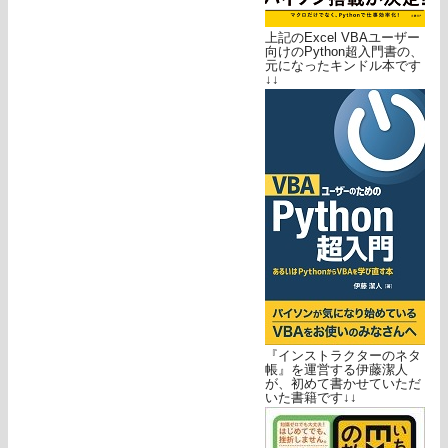
上記のExcel VBAユーザー
向けのPython超入門書の、
元になったキンドル本です
↓↓
『インストラクターのネタ
帳』を運営する伊藤潔人
が、初めて書かせていただ
いた書籍です↓↓