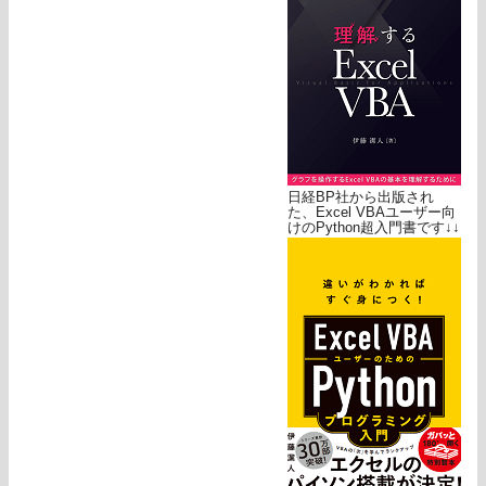
日経BP社から出版され
た、Excel VBAユーザー向
けのPython超入門書です↓↓