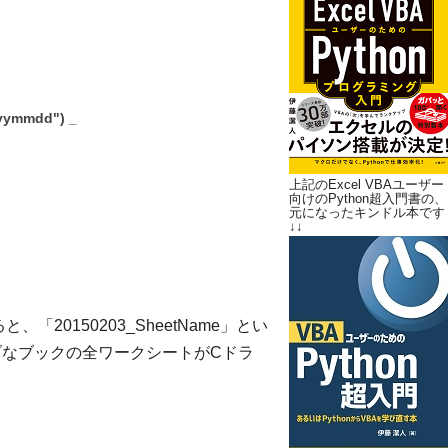
yymmdd") _
上記のExcel VBAユーザー
向けのPython超入門書の、
元になったキンドル本です
↓↓
「20150203_SheetName」とい
ブなブックの全ワークシートがCドラ