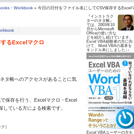
books・Workbook
»
今日の日付をファイル名にしてCSV保存するExcel
『インストラク
ターのネタ帳』
では、2003年10
月からMicrosoft
rkbook
Officeの使い方な
どを紹介し続けています。
るExcelマクロ
Excel VBA経験者の方に向
けて、Word VBAの基本を
キンドル本にしました↓↓
ネタ帳へのアクセスがあることに気
存を行う、Excelマクロ・Excel
s）のコードを探している方による検索です。
ンク］
Excel VBAユーザーの方を