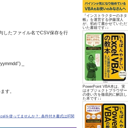
『インストラクターのネタ
帳』を運営する伊藤潔人
が、初めて書かせていただ
いた書籍です↓↓
付与したファイル名でCSV保存を行
yymmdd") _
PowerPoint VBA本は、実
はオブジェクトブラウザー
います。
の使い方を徹底的に解説し
た本です↓↓
elを使ってませんか？: 条件付き書式はIF関