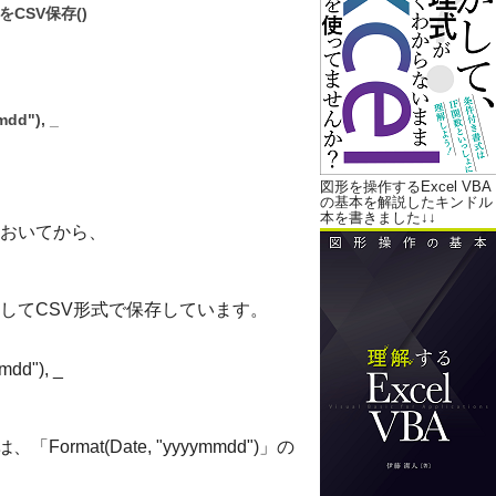
CSV保存()
dd"), _
図形を操作するExcel VBA
の基本を解説したキンドル
本を書きました↓↓
おいてから、
してCSV形式で保存しています。
dd"), _
rmat(Date, "yyyymmdd")」の