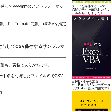
を使ってyyyymmddというフォーマッ
グラフを操作するExcel
VBAの基本を解説したキン
ドル本も出しました↓↓
・FileFormatに定数・xlCSVを指定
与してCSV保存するサンプルマ
要望も、実務でありがちです。
シート名を付与したファイル名でCSV
日経BP社から出版され
た、Excel VBAユーザー向
けのPython超入門書です↓↓
)