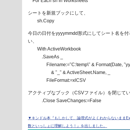
For Each sh In Worksheets
シートを新規ブックにして、
sh.Copy
今日の日付をyyyymmdd形式にしてシート名を
い、
With ActiveWorkbook
.SaveAs _
Filename:="C:\temp\" & Format(Date, "yy
& "_" & ActiveSheet.Name, _
FileFormat:=xlCSV
アクティブなブック（CSVファイル）を閉じて
.Close SaveChanges:=False
▼キンドル本『もしかして、論理式がよくわからないままExc
数といっしょに理解しよう！』を出しました。