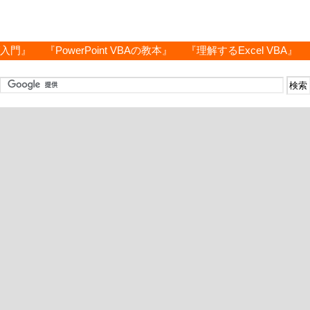
グ入門』
『PowerPoint VBAの教本』
『理解するExcel VBA』