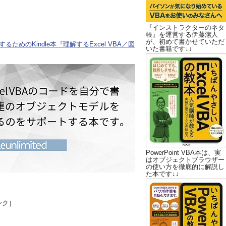
『インストラクターのネタ
帳』を運営する伊藤潔人
が、初めて書かせていただ
ためのKindle本『理解するExcel VBA／図
いた書籍です↓↓
PowerPoint VBA本は、実
はオブジェクトブラウザー
の使い方を徹底的に解説し
た本です↓↓
ンク］