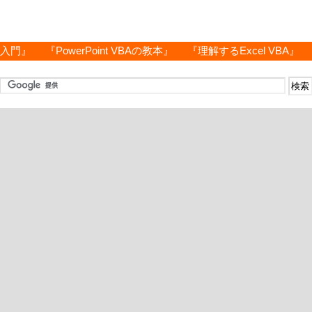
グ入門』
『PowerPoint VBAの教本』
『理解するExcel VBA』