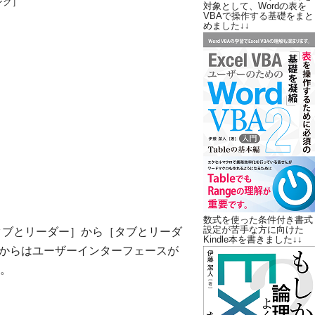
ンク］
対象として、Wordの表を
VBAで操作する基礎をまと
めました↓↓
数式を使った条件付き書式
設定が苦手な方に向けた
［タブとリーダー］から［タブとリーダ
Kindle本を書きました↓↓
07からはユーザーインターフェースが
。