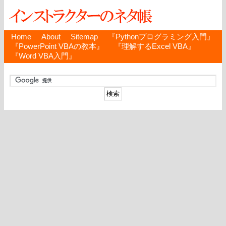
Home
About
Sitemap
『Pythonプログラミング入門』
『PowerPoint VBAの教本』
『理解するExcel VBA』
『Word VBA入門』