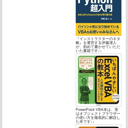
『インストラクターのネタ
帳』を運営する伊藤潔人
が、初めて書かせていただ
いた書籍です↓↓
PowerPoint VBA本は、実
はオブジェクトブラウザー
の使い方を徹底的に解説し
た本です↓↓