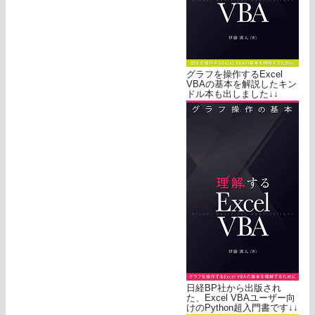
グラフを操作するExcel
VBAの基本を解説したキン
ドル本も出しました↓↓
日経BP社から出版され
た、Excel VBAユーザー向
けのPython超入門書です↓↓