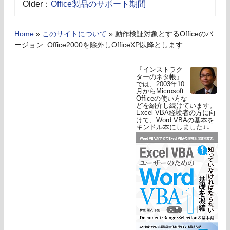
Older：
Office製品のサポート期間
Home
»
このサイトについて
»
動作検証対象とするOfficeのバ
ージョン−Office2000を除外しOfficeXP以降とします
『インストラク
ターのネタ帳』
では、2003年10
月からMicrosoft
Officeの使い方な
どを紹介し続けています。
Excel VBA経験者の方に向
けて、Word VBAの基本を
キンドル本にしました↓↓