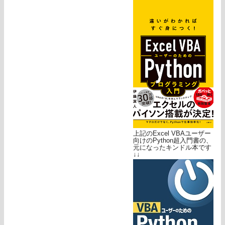
上記のExcel VBAユーザー
向けのPython超入門書の、
元になったキンドル本です
↓↓