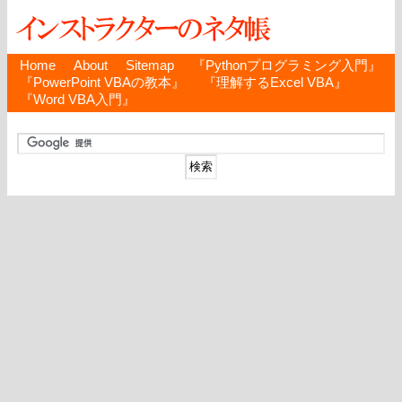
Home
About
Sitemap
『Pythonプログラミング入門』
『PowerPoint VBAの教本』
『理解するExcel VBA』
『Word VBA入門』