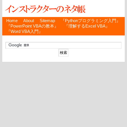
Home
About
Sitemap
『Pythonプログラミング入門』
『PowerPoint VBAの教本』
『理解するExcel VBA』
『Word VBA入門』