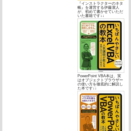
『インストラクターのネタ
帳』を運営する伊藤潔人
が、初めて書かせていただ
いた書籍です↓↓
PowerPoint VBA本は、実
はオブジェクトブラウザー
の使い方を徹底的に解説し
た本です↓↓