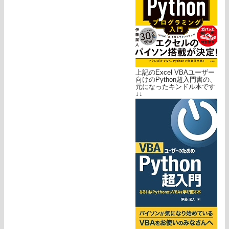
上記のExcel VBAユーザー
向けのPython超入門書の、
元になったキンドル本です
↓↓