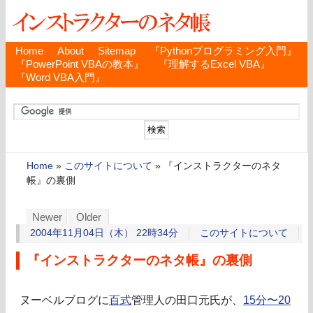
Home
About
Sitemap
『Pythonプログラミング入門』
『PowerPoint VBAの教本』
『理解するExcel VBA』
『Word VBA入門』
Home
»
このサイトについて
»
『インストラクターのネタ
帳』の裏側
Newer
Older
2004年11月04日（木） 22時34分
このサイトについて
『インストラクターのネタ帳』の裏側
ヌーベルブログに
百式
管理人の田口元氏が、
15分〜20