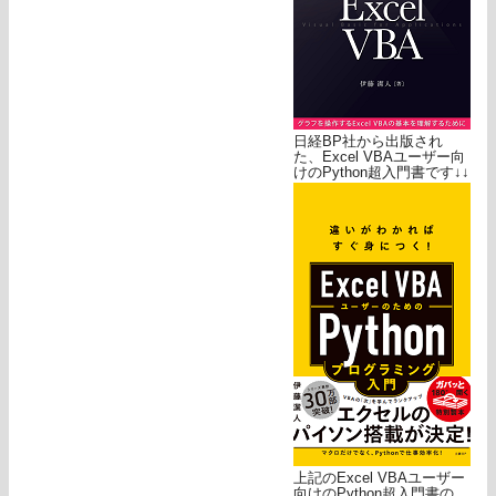
日経BP社から出版され
た、Excel VBAユーザー向
けのPython超入門書です↓↓
上記のExcel VBAユーザー
向けのPython超入門書の、