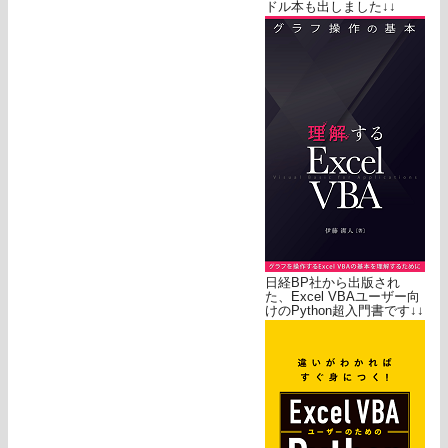
ドル本も出しました↓↓
日経BP社から出版され
た、Excel VBAユーザー向
けのPython超入門書です↓↓