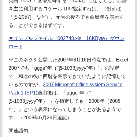
英語（U.S.）圏を意味する「1033」でなくても、西暦
を主に利用するロケールIDを指定すれば、（例えば
「[$-2057]」など）、元号の後ろでも西暦年を表示す
ることができるはずです。
▼サンプルファイル（002748.xls 16KByte）ダウン
ロード
※このネタを公開した2007年8月16日時点では、Excel
2007でも「ggge"年（"[$-1033]yyyy"年）"」の設定
で、和暦の後に西暦を表示できていたように記憶して
いるのですが、
2007 Microsoft Office system Service
Pack 1 (SP1)
適用後は、「ggge"年（"
[$-1033]yyyy"年）"」を指定しても「2008年（2008
年）」という表示になってしまうことがあるようで
す。（2008年6月26日追記）
関連語句