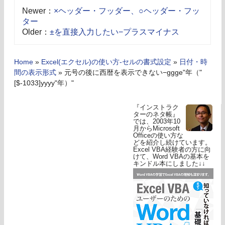
Newer：
×ヘッダー・フッダー、○ヘッダー・フッ
ター
Older：
±を直接入力したい−プラスマイナス
Home
»
Excel(エクセル)の使い方-セルの書式設定
»
日付・時
間の表示形式
»
元号の後に西暦を表示できない−ggge"年（"
[$-1033]yyyy"年）"
『インストラク
ターのネタ帳』
では、2003年10
月からMicrosoft
Officeの使い方な
どを紹介し続けています。
Excel VBA経験者の方に向
けて、Word VBAの基本を
キンドル本にしました↓↓