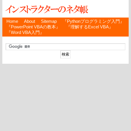
Home
About
Sitemap
『Pythonプログラミング入門』
『PowerPoint VBAの教本』
『理解するExcel VBA』
『Word VBA入門』