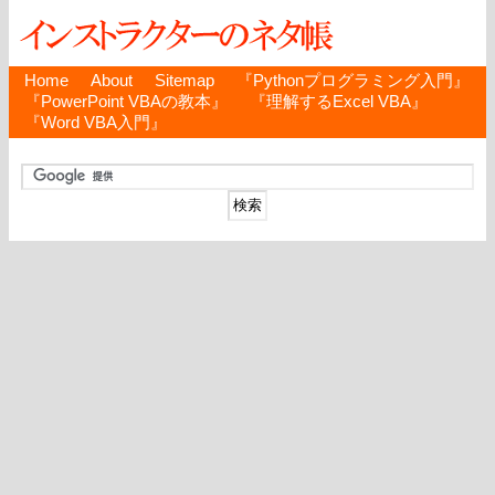
Home
About
Sitemap
『Pythonプログラミング入門』
『PowerPoint VBAの教本』
『理解するExcel VBA』
『Word VBA入門』