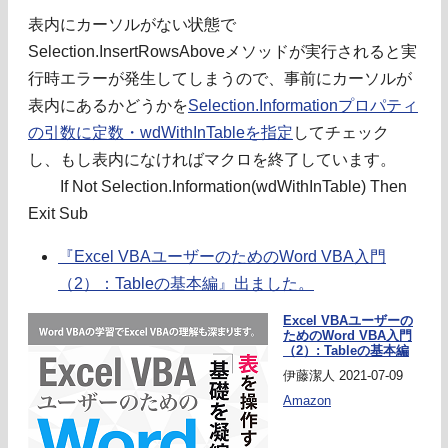
表内にカーソルがない状態で
Selection.InsertRowsAboveメソッドが実行されると実
行時エラーが発生してしまうので、事前にカーソルが
表内にあるかどうかを
Selection.Informationプロパティ
の引数に定数・wdWithInTableを指定
してチェック
し、もし表内になければマクロを終了しています。
If Not Selection.Information(wdWithInTable) Then
Exit Sub
『Excel VBAユーザーのためのWord VBA入門
（2）：Tableの基本編』出ました。
Excel VBAユーザーの
ためのWord VBA入門
（2）: Tableの基本編
伊藤潔人 2021-07-09
Amazon