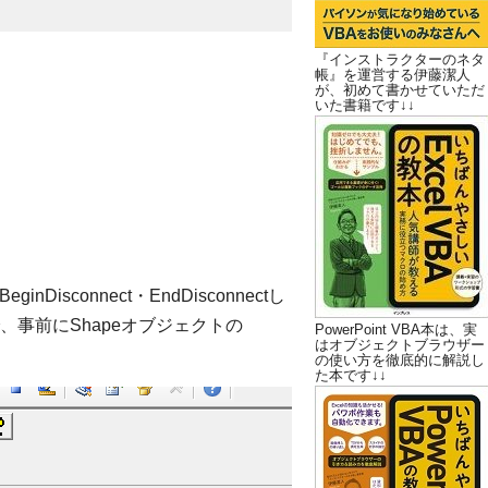
『インストラクターのネタ
帳』を運営する伊藤潔人
が、初めて書かせていただ
いた書籍です↓↓
inDisconnect・EndDisconnectし
事前にShapeオブジェクトの
PowerPoint VBA本は、実
はオブジェクトブラウザー
の使い方を徹底的に解説し
た本です↓↓