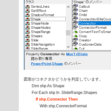
図形がコネクタかどうかを判定しています。
Dim shp As Shape
For Each shp In .SlideRange.Shapes
If shp.Connector Then
With shp.ConnectorFormat