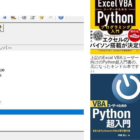
上記のExcel VBAユーザー
向けのPython超入門書の、
元になったキンドル本です
↓↓