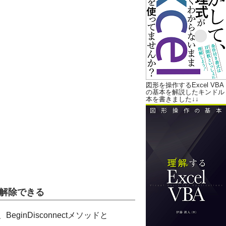
図形を操作するExcel VBA
の基本を解説したキンドル
本を書きました↓↓
で接続解除できる
eginDisconnectメソッドと