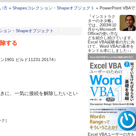
使い方
»
Shapesコレクション・Shapeオブジェクト
»
PowerPoint 
『インストラク
ターのネタ帳』
では、2003年10
月からMicrosoft
クション・Shapeオブジェクト
Officeの使い方な
どを紹介し続けています。
解除する
Excel VBA経験者の方に向
けて、Word VBAの基本を
キンドル本にしました↓↓
901 ビルド11231.20174）
きに、一気に接続を解除したいとい
ンク］
Excel VBAユーザーの方を