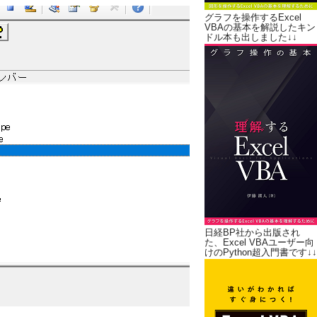
グラフを操作するExcel
VBAの基本を解説したキン
ドル本も出しました↓↓
日経BP社から出版され
た、Excel VBAユーザー向
けのPython超入門書です↓↓