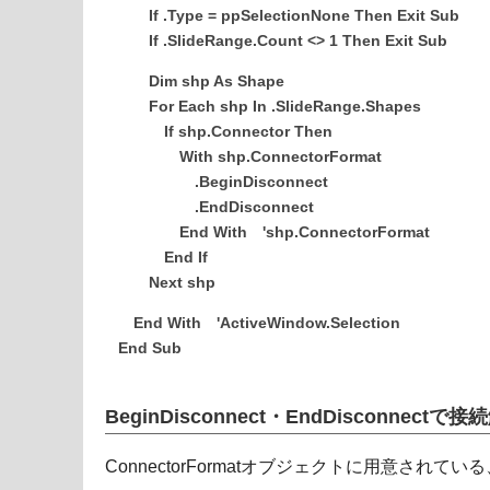
If .Type = ppSelectionNone Then Exit Sub
If .SlideRange.Count <> 1 Then Exit Sub
Dim shp As Shape
For Each shp In .SlideRange.Shapes
If shp.Connector Then
With shp.ConnectorFormat
.BeginDisconnect
.EndDisconnect
End With 'shp.ConnectorFormat
End If
Next shp
End With 'ActiveWindow.Selection
End Sub
BeginDisconnect・EndDisconnect
ConnectorFormatオブジェクトに用意されている、B