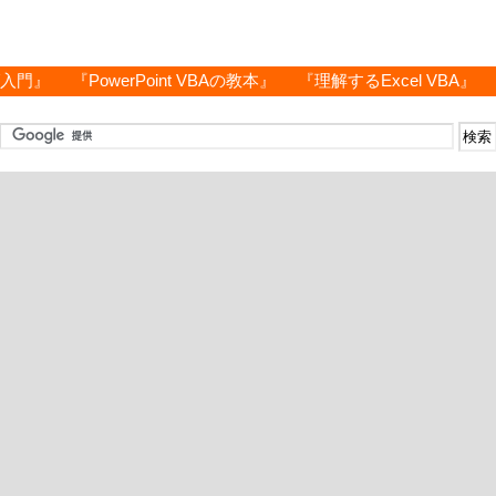
グ入門』
『PowerPoint VBAの教本』
『理解するExcel VBA』