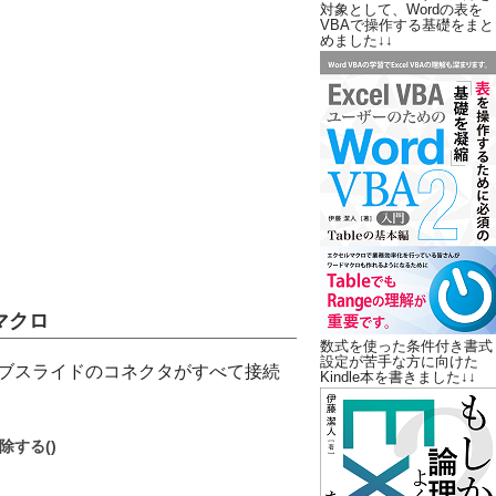
対象として、Wordの表を
VBAで操作する基礎をまと
めました↓↓
マクロ
数式を使った条件付き書式
設定が苦手な方に向けた
ィブスライドのコネクタがすべて接続
Kindle本を書きました↓↓
除する()