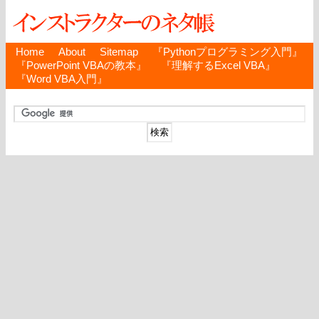
Home
About
Sitemap
『Pythonプログラミング入門』
『PowerPoint VBAの教本』
『理解するExcel VBA』
『Word VBA入門』