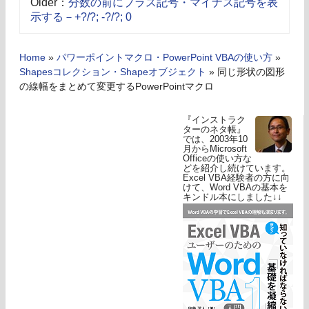
Older：
分数の前にプラス記号・マイナス記号を表
示する－+?/?; -?/?; 0
Home
»
パワーポイントマクロ・PowerPoint VBAの使い方
»
Shapesコレクション・Shapeオブジェクト
»
同じ形状の図形
の線幅をまとめて変更するPowerPointマクロ
『インストラク
ターのネタ帳』
では、2003年10
月からMicrosoft
Officeの使い方な
どを紹介し続けています。
Excel VBA経験者の方に向
けて、Word VBAの基本を
キンドル本にしました↓↓