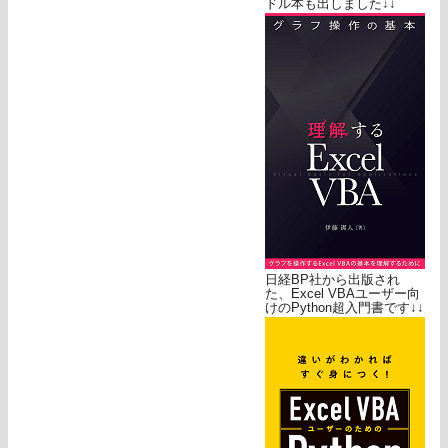
ドル本も出しました↓↓
日経BP社から出版され
た、Excel VBAユーザー向
けのPython超入門書です↓↓