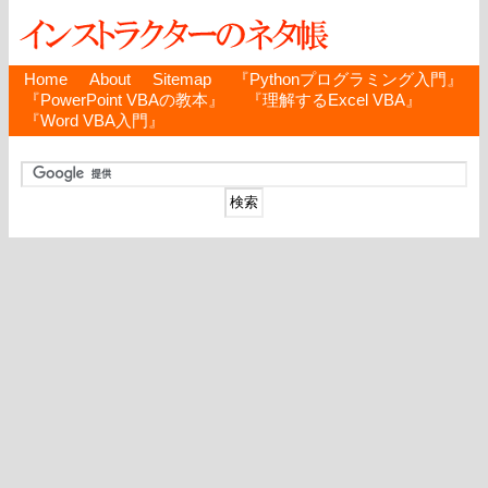
Home
About
Sitemap
『Pythonプログラミング入門』
『PowerPoint VBAの教本』
『理解するExcel VBA』
『Word VBA入門』