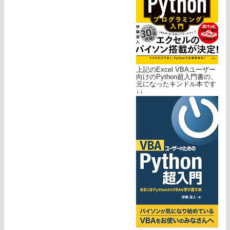
上記のExcel VBAユーザー
向けのPython超入門書の、
元になったキンドル本です
↓↓