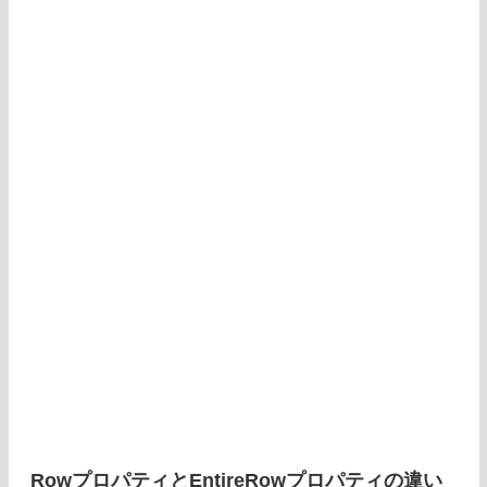
RowプロパティとEntireRowプロパティの違い