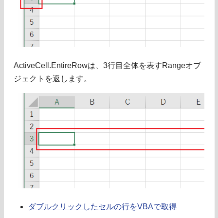
ActiveCell.EntireRowは、3行目全体を表すRangeオブ
ジェクトを返します。
ダブルクリックしたセルの行をVBAで取得