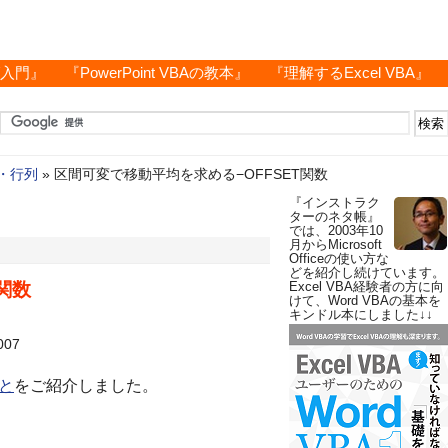
グ入門』
『PowerPoint VBAの教本』
『理解するExcel VBA』
・行列
»
区間可変で移動平均を求める−OFFSET関数
『インストラク
ターのネタ帳』
では、2003年10
月からMicrosoft
Officeの使い方な
どを紹介し続けています。
関数
Excel VBA経験者の方に向
けて、Word VBAの基本を
キンドル本にしました↓↓
007
と
をご紹介しました。