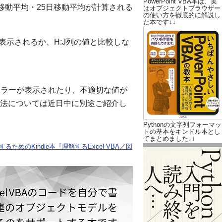
PowerPoint VBA本は、実
日移動平均・25日移動平均が計算される
はオブジェクトブラウザー
の使い方を徹底的に解説し
た本です↓↓
表示されるか、H:J列の値と比較しな
!エラーが表示されたり、不適切な値が
法については近日中に別途ご紹介し
Pythonの文字列フォーマッ
トの基本をキンドル本とし
てまとめました↓↓
ためのKindle本『理解するExcel VBA／図