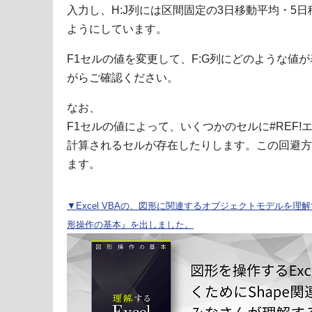
入力し、H:J列には区間固定の3日移動平均・5
ようにしています。
F1セルの値を変更して、F:G列にどのような値が
がらご確認ください。
なお、
F1セルの値によって、いくつかのセルに#REF
計算されるセルが存在したりします。この回避方
ます。
▼Excel VBAの、図形に関連するオブジェクトモデルを理解する
形操作の基本』を出しました。