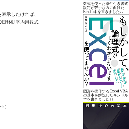
数式を使った条件付き書式
設定が苦手な方に向けた
Kindle本を書きました↓↓
を表示したければ、
0日移動平均用数式
図形を操作するExcel VBA
の基本を解説したキンドル
本を書きました↓↓
ンク］