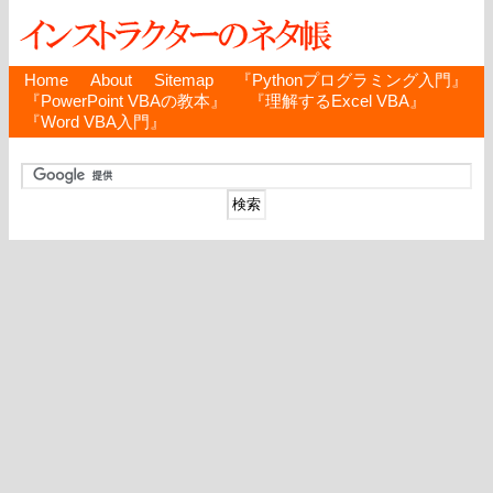
Home
About
Sitemap
『Pythonプログラミング入門』
『PowerPoint VBAの教本』
『理解するExcel VBA』
『Word VBA入門』