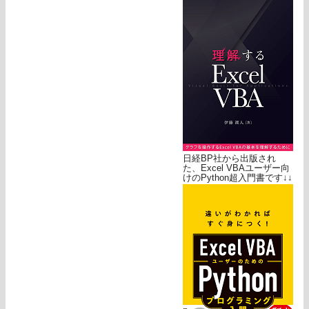
日経BP社から出版され
た、Excel VBAユーザー向
けのPython超入門書です↓↓