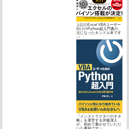
上記のExcel VBAユーザー
向けのPython超入門書の、
元になったキンドル本です
↓↓
『インストラクターのネタ
帳』を運営する伊藤潔人
が、初めて書かせていただ
いた書籍です↓↓