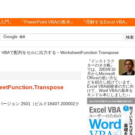
グ入門』
『PowerPoint VBAの教本』
『理解するExcel VBA』
»
VBAで配列をセルに出力する－WorksheetFunction.Transpose
『インストラク
ターのネタ帳』
では、2003年10
月からMicrosoft
Officeの使い方な
どを紹介し続けています。
unction.Transpose
Excel VBA経験者の方に向
けて、Word VBAの基本を
キンドル本にしました↓↓
l バージョン 2501（ビルド18407.200002ク