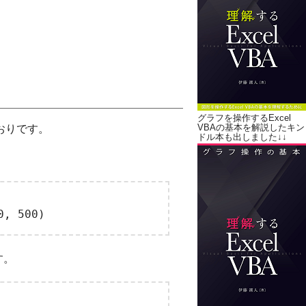
グラフを操作するExcel
VBAの基本を解説したキン
おりです。
ドル本も出しました↓↓
。
す。