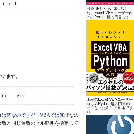
日経BP社から出版され
た、Excel VBAユーザー向
けのPython超入門書です↓↓
ています。
上記のExcel VBAユーザー
向けのPython超入門書の、
元になったキンドル本です
↓↓
きれば楽なのですが、VBAでは無理
なの
の要素数と同じ個数のセル範囲を指定して