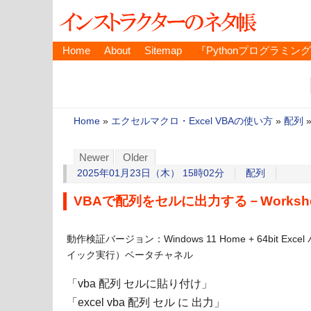
Home
About
Sitemap
『Pythonプログラミン
Home
»
エクセルマクロ・Excel VBAの使い方
»
配列
Newer
Older
2025年01月23日（木） 15時02分
配列
VBAで配列をセルに出力する－WorksheetF
動作検証バージョン：Windows 11 Home + 64bit Exce
イック実行）ベータチャネル
「vba 配列 セルに貼り付け」
「excel vba 配列 セル に 出力」