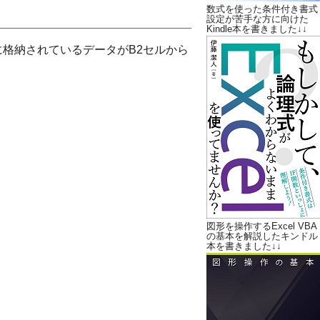
数式を使った条件付き書式
設定が苦手な方に向けた
Kindle本を書きました↓↓
rに格納されているデータがB2セルから
図形を操作するExcel VBA
の基本を解説したキンドル
本を書きました↓↓