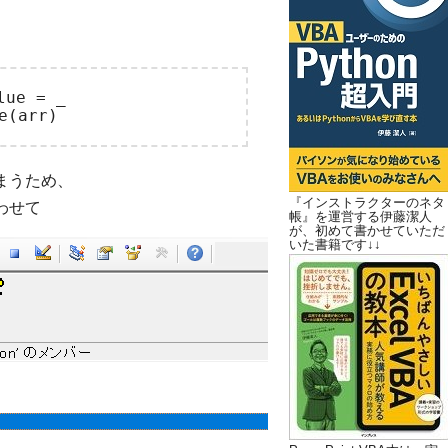
ue = _

まうため、
『インストラクターのネタ
合わせて
帳』を運営する伊藤潔人
が、初めて書かせていただ
いた書籍です↓↓