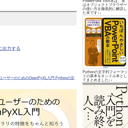
PowerPoint VBA本は、実
はオブジェクトブラウザー
の使い方を徹底的に解説し
た本です↓↓
ルに出力する
Pythonの文字列フォーマッ
トの基本をキンドル本とし
ユーザーのためのOpenPyXL入門:Pythonの定
てまとめました↓↓