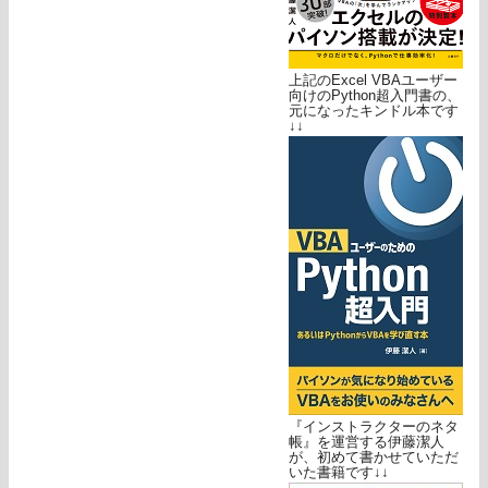
上記のExcel VBAユーザー
向けのPython超入門書の、
元になったキンドル本です
↓↓
『インストラクターのネタ
帳』を運営する伊藤潔人
が、初めて書かせていただ
いた書籍です↓↓