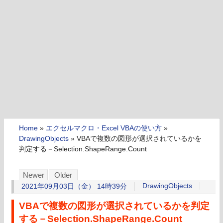
Home
»
エクセルマクロ・Excel VBAの使い方
»
DrawingObjects
»
VBAで複数の図形が選択されているかを
判定する－Selection.ShapeRange.Count
Newer
Older
DrawingObjects
2021年09月03日（金） 14時39分
VBAで複数の図形が選択されているかを判定
する－Selection.ShapeRange.Count