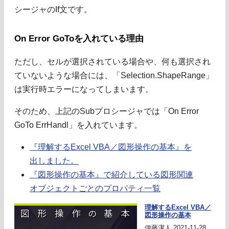
シージャのIf文です。
On Error GoToを入れている理由
ただし、セルが選択されている場合や、何も選択され
ていないような場合には、「Selection.ShapeRange」
は実行時エラーになってしまいます。
そのため、上記のSubプロシージャでは「On Error
GoTo ErrHandl」を入れています。
『理解するExcel VBA／図形操作の基本』を
出しました。
『図形操作の基本』で紹介している図形関連
オブジェクトごとのプロパティ一覧
理解するExcel VBA／
図形操作の基本
伊藤潔人 2021-11-28