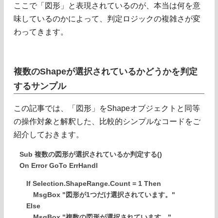
ここで「図形」と表現されているのが、本当は何を意
味しているのかによって、判定ロジックの複雑さが変
わってきます。
複数のShapeが選択されているかどうかを判定
するサンプル
この記事では、「図形」をShapeオブジェクトと同等
の操作対象と解釈した、比較的シンプルなコードをご
紹介しておきます。
Sub 複数の図形が選択されているか判定する()
On Error GoTo ErrHandl
If Selection.ShapeRange.Count = 1 Then
MsgBox "図形が1つだけ選択されています。"
Else
MsgBox "複数の図形が選択されています。"