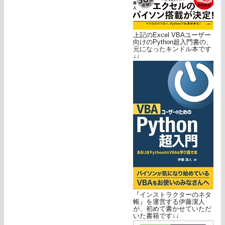
上記のExcel VBAユーザー
向けのPython超入門書の、
元になったキンドル本です
↓↓
『インストラクターのネタ
帳』を運営する伊藤潔人
が、初めて書かせていただ
いた書籍です↓↓