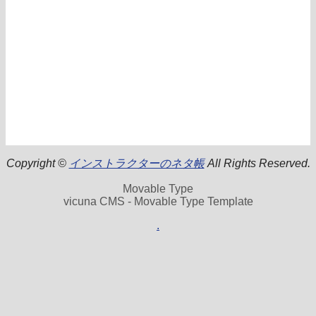
Copyright ©
インストラクターのネタ帳
All Rights Reserved.
Movable Type
vicuna CMS - Movable Type Template
.