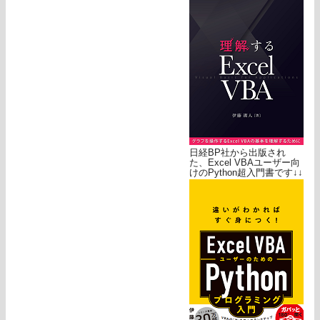
日経BP社から出版され
た、Excel VBAユーザー向
けのPython超入門書です↓↓