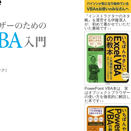
『インストラクターのネタ
帳』を運営する伊藤潔人
が、初めて書かせていただ
いた書籍です↓↓
ンク］
PowerPoint VBA本は、実
はオブジェクトブラウザー
の使い方を徹底的に解説し
た本です↓↓