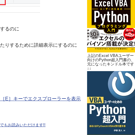
するのに
たりするために詳細表示にするのに
上記のExcel VBAユーザー
向けのPython超入門書の、
元になったキンドル本です
↓↓
ー＋［E］キーでエクスプローラーを表示
oteでもお読みいただけます!!