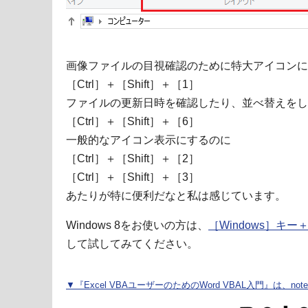
画像ファイルの目視確認のために特大アイコンに
［Ctrl］＋［Shift］＋［1］
ファイルの更新日時を確認したり、並べ替えをし
［Ctrl］＋［Shift］＋［6］
一般的なアイコン表示にするのに
［Ctrl］＋［Shift］＋［2］
［Ctrl］＋［Shift］＋［3］
あたりが特に便利だなと私は感じています。
Windows 8をお使いの方は、
［Windows］キ
して試してみてください。
▼『Excel VBAユーザーのためのWord VBAL入門』は、n