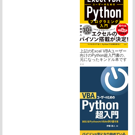
上記のExcel VBAユーザー
向けのPython超入門書の、
元になったキンドル本です
↓↓