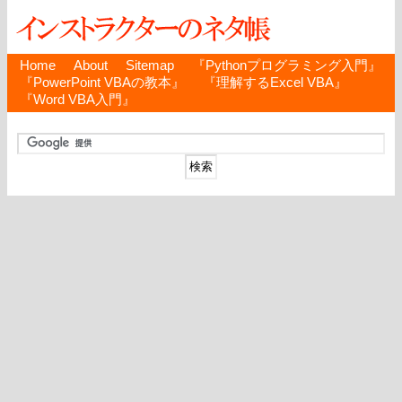
Home
About
Sitemap
『Pythonプログラミング入門』
『PowerPoint VBAの教本』
『理解するExcel VBA』
『Word VBA入門』