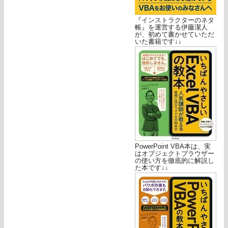
『インストラクターのネタ
帳』を運営する伊藤潔人
が、初めて書かせていただ
いた書籍です↓↓
PowerPoint VBA本は、実
はオブジェクトブラウザー
の使い方を徹底的に解説し
た本です↓↓