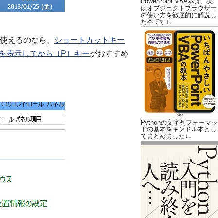
PowerPoint VBA本は、実
はオブジェクトブラウザー
の使い方を徹底的に解説し
た本です↓↓
使えるのなら、
ショートカットキー
ーを表示してから［P］キー
がおすすめ
Pythonの文字列フォーマッ
トの基本をキンドル本とし
てまとめました↓↓