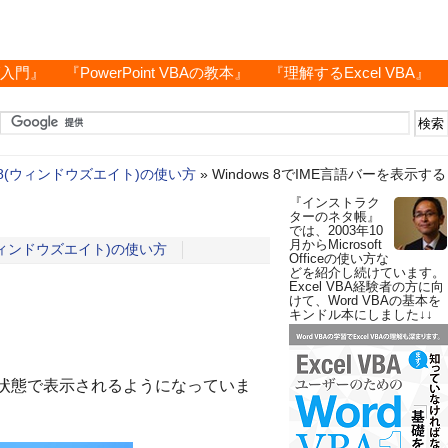
グ入門』
『PowerPoint VBAの教本』
『理解するExcel VBA』
ws 8(ウィンドウズエイト)の使い方
»
Windows 8でIME言語バーを表示する
『インストラク
ターのネタ帳』
では、2003年10
月からMicrosoft
8(ウィンドウズエイト)の使い方
Officeの使い方な
どを紹介し続けています。
Excel VBA経験者の方に向
けて、Word VBAの基本を
キンドル本にしました↓↓
コン状態で表示されるようになっていま