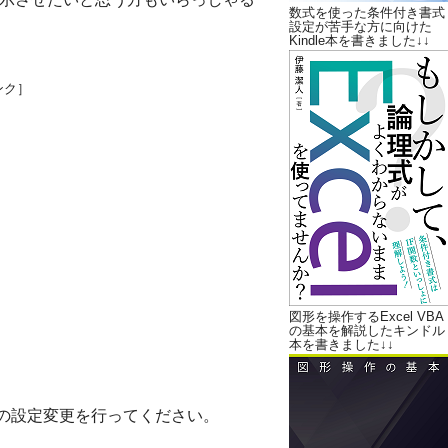
数式を使った条件付き書式
設定が苦手な方に向けた
Kindle本を書きました↓↓
ンク］
図形を操作するExcel VBA
の基本を解説したキンドル
本を書きました↓↓
以下の設定変更を行ってください。