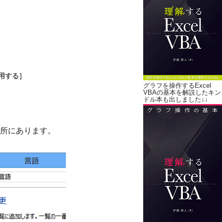
用する］
グラフを操作するExcel
VBAの基本を解説したキン
ドル本も出しました↓↓
所にあります。