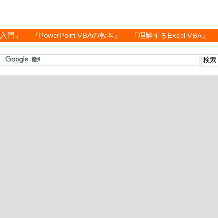
グ入門』
『PowerPoint VBAの教本』
『理解するExcel VBA』