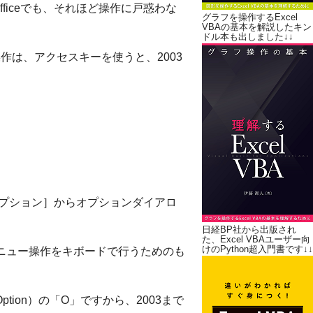
fficeでも、それほど操作に戸惑わな
グラフを操作するExcel
VBAの基本を解説したキン
ドル本も出しました↓↓
る操作は、アクセスキーを使うと、2003
［オプション］からオプションダイアロ
日経BP社から出版され
た、Excel VBAユーザー向
けのPython超入門書です↓↓
メニュー操作をキボードで行うためのも
tion）の「O」ですから、2003まで