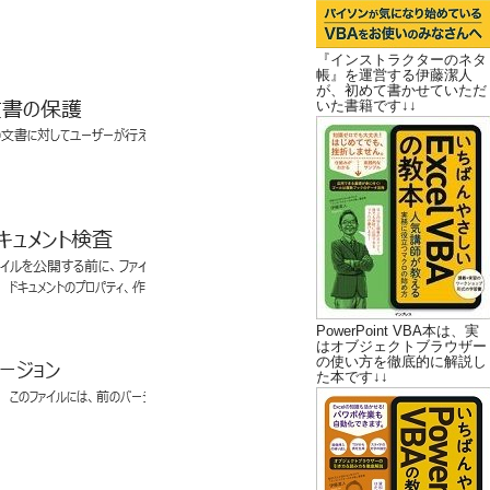
『インストラクターのネタ
帳』を運営する伊藤潔人
が、初めて書かせていただ
いた書籍です↓↓
PowerPoint VBA本は、実
はオブジェクトブラウザー
の使い方を徹底的に解説し
た本です↓↓