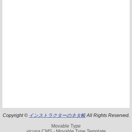
Copyright ©
インストラクターのネタ帳
All Rights Reserved.
Movable Type
vicuna CMS - Movable Type Template