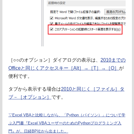
［○○のオプション］ダイアログの表示は、
2010までの
Officeと同じくアクセスキー［Alt］→［T］→［O］
が
便利です。
タブから表示する場合は
2010と同じく［ファイル］タ
ブ－［オプション］
です。
▽Excel VBAと比較しながら、「Python（パイソン）」について学
ぶ入門書『Excel VBAユーザーのためのPythonプログラミング入
門』が、日経BP社から出ました。