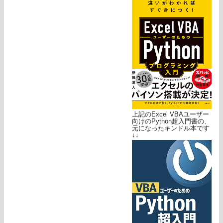
上記のExcel VBAユーザー
向けのPython超入門書の、
元になったキンドル本です
↓↓