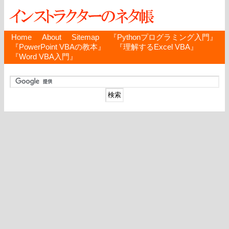
Home
About
Sitemap
『Pythonプログラミング入門』
『PowerPoint VBAの教本』
『理解するExcel VBA』
『Word VBA入門』