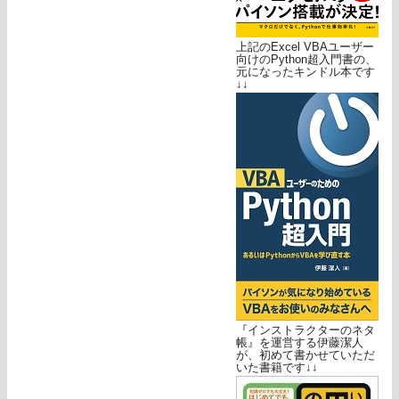
上記のExcel VBAユーザー
向けのPython超入門書の、
元になったキンドル本です
↓↓
『インストラクターのネタ
帳』を運営する伊藤潔人
が、初めて書かせていただ
いた書籍です↓↓