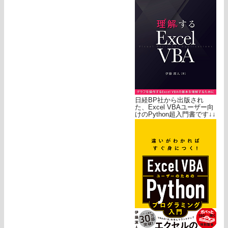
日経BP社から出版され
た、Excel VBAユーザー向
けのPython超入門書です↓↓