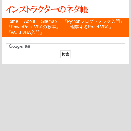
Home
About
Sitemap
『Pythonプログラミング入門』
『PowerPoint VBAの教本』
『理解するExcel VBA』
『Word VBA入門』