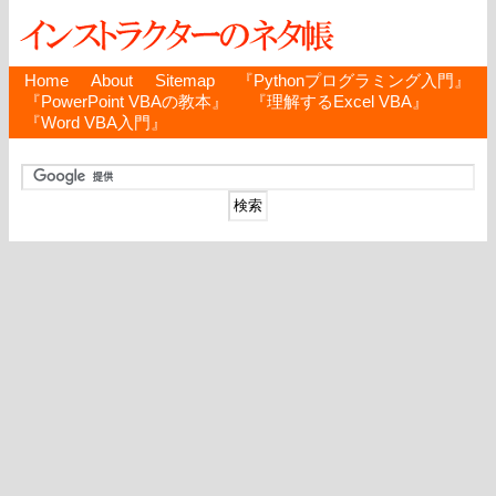
Home
About
Sitemap
『Pythonプログラミング入門』
『PowerPoint VBAの教本』
『理解するExcel VBA』
『Word VBA入門』