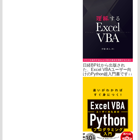
日経BP社から出版され
た、Excel VBAユーザー向
けのPython超入門書です↓↓