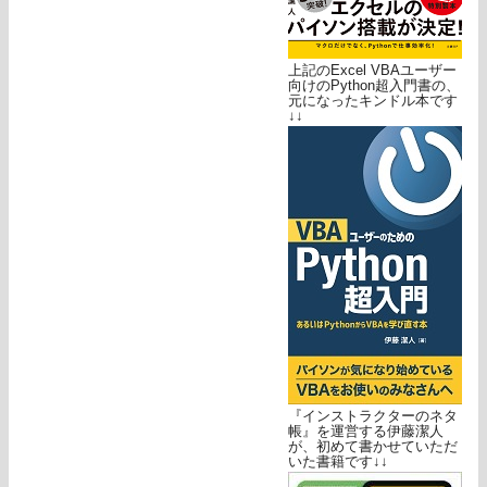
上記のExcel VBAユーザー
向けのPython超入門書の、
元になったキンドル本です
↓↓
『インストラクターのネタ
帳』を運営する伊藤潔人
が、初めて書かせていただ
いた書籍です↓↓