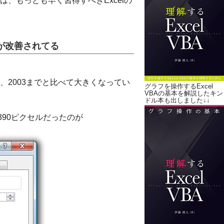
、もっとも早く習得すべきExcelの
グが改善されてる
グが、2003までと比べて大きくなってい
グラフを操作するExcel
VBAの基本を解説したキン
ドル本も出しました↓↓
約390ピクセルだったのが