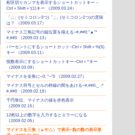
桁区切りカンマを表示するショートカットキー－
Ctrl＋Shift＋!(1)キー （2009.03.24）
「;;;」(セミコロン3つ)「;;」(セミコロン2つ)の意味
は？ （2009.03.17）
マイナス三角記号の縦位置を揃える−#,##0;"▲"*
#,##0 （2009.03.13）
パーセントにするショートカット−Ctrl＋Shift＋%(5)
キー （2009.03.11）
指数表示にするショートカットキー−Ctrl＋^キー
（2009.03.09）
マイナスを全角に−0; "−"0 （2009.02.27）
マイナス符号とセルの枠線の間をあける−#,##0;_ -*
#,##0 （2009.02.19）
千円単位、マイナスの値を赤色表示
（2009.02.15）
12桁以上の数字を入力するとエラーになる
（2009.02.05）
マイナスを三角（▲や△）で表示−負の数の表示形