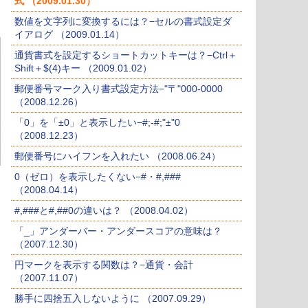
式 （2009.01.30）
数値を文字列に変換するには？−セルの書式設定ダ
イアログ （2009.01.14）
通貨書式を設定するショートカットキーは？−Ctrl＋
Shift＋$(4)キー （2009.01.02）
郵便番号マーク入り書式設定方法−"〒"000-0000
（2008.12.26）
「0」を「±0」と表示したい−#;-#;"±"0
（2008.12.23）
郵便番号にハイフンを入れたい （2008.06.24）
0（ゼロ）を表示したくない−#・#,###
（2008.04.14）
#,###と#,##0の違いは？ （2008.04.02）
「_」アンダーバー・アンダースコアの意味は？
（2007.12.30）
円マークを表示する関数は？−通貨・会計
（2007.11.07）
勝手に四捨五入しないように （2007.09.29）