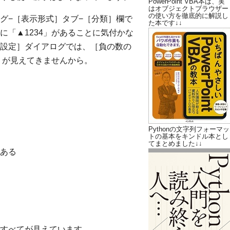
PowerPoint VBA本は、実
はオブジェクトブラウザー
の使い方を徹底的に解説し
アログ−［表示形式］タブ−［分類］欄で
た本です↓↓
「▲1234」があることに気付かな
の書式設定］ダイアログでは、［負の数の
」が見えてきませんから。
Pythonの文字列フォーマッ
トの基本をキンドル本とし
てまとめました↓↓
ある
てもすべてが見えています。