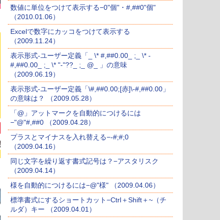
数値に単位をつけて表示する−0"個"・#,##0"個"
（2010.01.06）
Excelで数字にカッコをつけて表示する
（2009.11.24）
表示形式-ユーザー定義「_ \* #,##0.00_ ;_ \* -
#,##0.00_ ;_ \* "-"??_ ;_ @_ 」の意味
（2009.06.19）
表示形式-ユーザー定義「\#,##0.00;[赤]\-#,##0.00」
の意味は？ （2009.05.28）
「@」アットマークを自動的につけるには
−"@"#,##0 （2009.04.28）
プラスとマイナスを入れ替える−-#;#;0
（2009.04.16）
同じ文字を繰り返す書式記号は？−アスタリスク
（2009.04.14）
様を自動的につけるには−@"様" （2009.04.06）
標準書式にするショートカット−Ctrl＋Shift＋~（チ
ルダ）キー （2009.04.01）