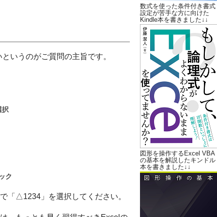
数式を使った条件付き書式
設定が苦手な方に向けた
Kindle本を書きました↓↓
いというのがご質問の主旨です。
選択
図形を操作するExcel VBA
の基本を解説したキンドル
本を書きました↓↓
ック
「△1234」を選択してください。