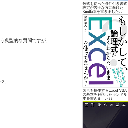
数式を使った条件付き書式
設定が苦手な方に向けた
Kindle本を書きました↓↓
う典型的な質問ですが、
ンク］
図形を操作するExcel VBA
の基本を解説したキンドル
本を書きました↓↓