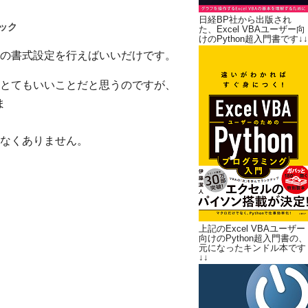
日経BP社から出版され
ック
た、Excel VBAユーザー向
けのPython超入門書です↓↓
の書式設定を行えばいいだけです。
とてもいいことだと思うのですが、
ま
なくありません。
上記のExcel VBAユーザー
向けのPython超入門書の、
元になったキンドル本です
↓↓