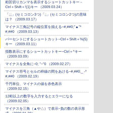
桁区切りカンマを表示するショートカットキー－
Ctrl＋Shift＋!(1)キー （2009.03.24）
「;;;」(セミコロン3つ)「;;」(セミコロン2つ)の意味
は？ （2009.03.17）
マイナス三角記号の縦位置を揃える−#,##0;"▲"*
#,##0 （2009.03.13）
パーセントにするショートカット−Ctrl＋Shift＋%(5)
キー （2009.03.11）
指数表示にするショートカットキー−Ctrl＋^キー
（2009.03.09）
マイナスを全角に−0; "−"0 （2009.02.27）
マイナス符号とセルの枠線の間をあける−#,##0;_ -*
#,##0 （2009.02.19）
千円単位、マイナスの値を赤色表示
（2009.02.15）
12桁以上の数字を入力するとエラーになる
（2009.02.05）
マイナスを三角（▲や△）で表示−負の数の表示形