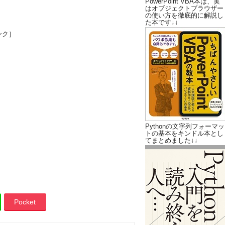
PowerPoint VBA本は、実
はオブジェクトブラウザー
の使い方を徹底的に解説し
た本です↓↓
ンク］
Pythonの文字列フォーマッ
トの基本をキンドル本とし
てまとめました↓↓
Pocket