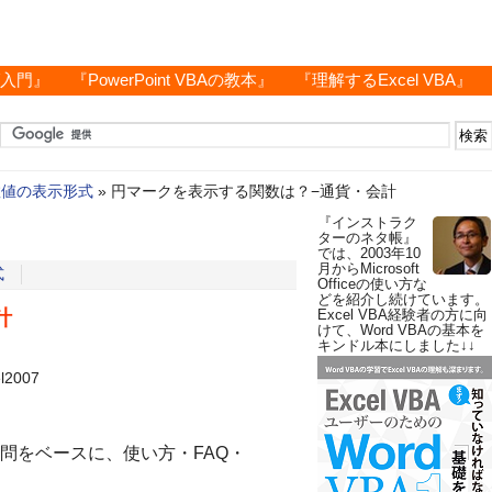
グ入門』
『PowerPoint VBAの教本』
『理解するExcel VBA』
数値の表示形式
»
円マークを表示する関数は？−通貨・会計
『インストラク
ターのネタ帳』
では、2003年10
月からMicrosoft
式
Officeの使い方な
どを紹介し続けています。
計
Excel VBA経験者の方に向
けて、Word VBAの基本を
キンドル本にしました↓↓
el2007
問をベースに、使い方・FAQ・