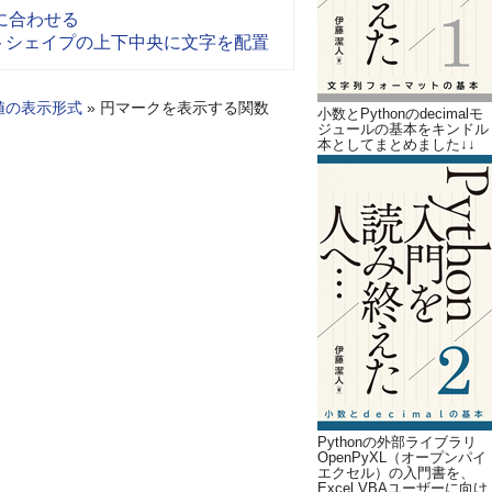
に合わせる
オートシェイプの上下中央に文字を配置
値の表示形式
»
円マークを表示する関数
小数とPythonのdecimalモ
ジュールの基本をキンドル
本としてまとめました↓↓
Pythonの外部ライブラリ
OpenPyXL（オープンパイ
エクセル）の入門書を、
Excel VBAユーザーに向け