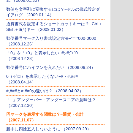
式 （2009.01.30）
数値を文字列に変換するには？−セルの書式設定ダ
イアログ （2009.01.14）
通貨書式を設定するショートカットキーは？−Ctrl＋
Shift＋$(4)キー （2009.01.02）
郵便番号マーク入り書式設定方法−"〒"000-0000
（2008.12.26）
「0」を「±0」と表示したい−#;-#;"±"0
（2008.12.23）
郵便番号にハイフンを入れたい （2008.06.24）
0（ゼロ）を表示したくない−#・#,###
（2008.04.14）
#,###と#,##0の違いは？ （2008.04.02）
「_」アンダーバー・アンダースコアの意味は？
（2007.12.30）
円マークを表示する関数は？−通貨・会計
（2007.11.07）
勝手に四捨五入しないように （2007.09.29）