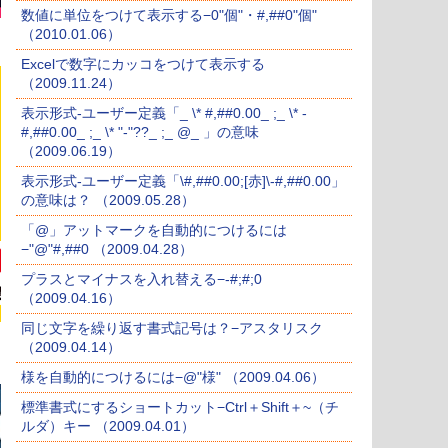
数値に単位をつけて表示する−0"個"・#,##0"個"
（2010.01.06）
Excelで数字にカッコをつけて表示する
（2009.11.24）
表示形式-ユーザー定義「_ \* #,##0.00_ ;_ \* -
#,##0.00_ ;_ \* "-"??_ ;_ @_ 」の意味
（2009.06.19）
表示形式-ユーザー定義「\#,##0.00;[赤]\-#,##0.00」
の意味は？ （2009.05.28）
「@」アットマークを自動的につけるには
−"@"#,##0 （2009.04.28）
プラスとマイナスを入れ替える−-#;#;0
（2009.04.16）
同じ文字を繰り返す書式記号は？−アスタリスク
（2009.04.14）
様を自動的につけるには−@"様" （2009.04.06）
標準書式にするショートカット−Ctrl＋Shift＋~（チ
ルダ）キー （2009.04.01）