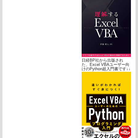
日経BP社から出版され
た、Excel VBAユーザー向
けのPython超入門書です↓↓