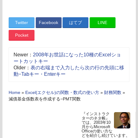
Twitter
Facebook
はてブ
LINE
Pocket
Newer：
2008年お世話になった10種のExcelショ
ートカットキー
Older：
表の右端まで入力したら次の行の先頭に移
動−Tabキー・Enterキー
Home
»
Excel(エクセル)の関数・数式の使い方
»
財務関数
»
減債基金係数表を作成する−PMT関数
『インストラク
ターのネタ帳』
では、2003年10
月からMicrosoft
Officeの使い方な
どを紹介し続けています。