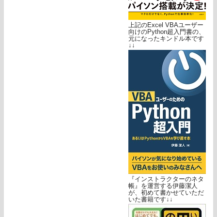
上記のExcel VBAユーザー
向けのPython超入門書の、
元になったキンドル本です
↓↓
『インストラクターのネタ
帳』を運営する伊藤潔人
が、初めて書かせていただ
いた書籍です↓↓