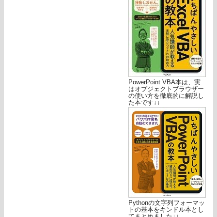
PowerPoint VBA本は、実
はオブジェクトブラウザー
の使い方を徹底的に解説し
た本です↓↓
Pythonの文字列フォーマッ
トの基本をキンドル本とし
てまとめました↓↓