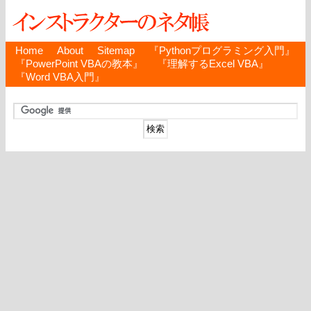
Home
About
Sitemap
『Pythonプログラミング入門』
『PowerPoint VBAの教本』
『理解するExcel VBA』
『Word VBA入門』