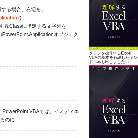
得する場合、右辺を、
lication
')
t関数の引数Classに指定する文字列を
owerPoint.Applicationオブジェク
グラフを操作するExcel
VBAの基本を解説したキン
ドル本も出しました↓↓
PowerPoint VBAでは、イミディエ
るのに、