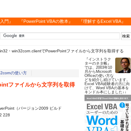
グ入門』
『PowerPoint VBAの教本』
『理解するExcel VBA』
win32・win32com.clientでPowerPointファイルから文字列を取得する
『インストラク
ターのネタ帳』
では、2003年10
月からMicrosoft
n32comの使い方
Officeの使い方な
どを紹介し続けています。
werPointファイルから文字列を取得
Excel VBA経験者の方に向
けて、Word VBAの基本を
キンドル本にしました↓↓
PowerPoint（バージョン2009 ビルド
2 228