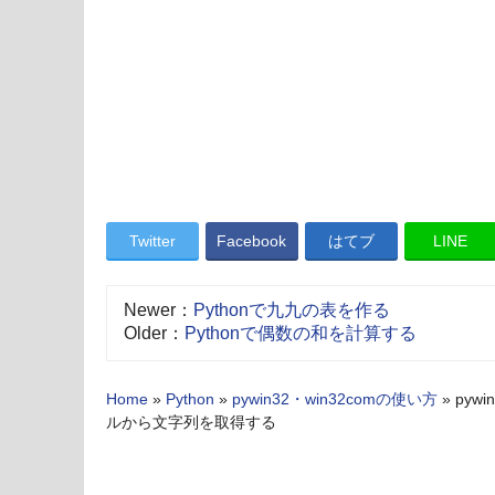
Twitter
Facebook
はてブ
LINE
Newer：
Pythonで九九の表を作る
Older：
Pythonで偶数の和を計算する
Home
»
Python
»
pywin32・win32comの使い方
»
pywi
ルから文字列を取得する