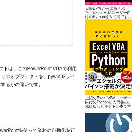
日経BP社から出版され
た、Excel VBAユーザー向
けのPython超入門書です↓↓
は、このPowerPoint VBAで利用
ラリのオブジェクトを、pywin32ライ
操作するかの違いです。
上記のExcel VBAユーザー
向けのPython超入門書の、
元になったキンドル本です
↓↓
werPointを使って業務の自動化を行