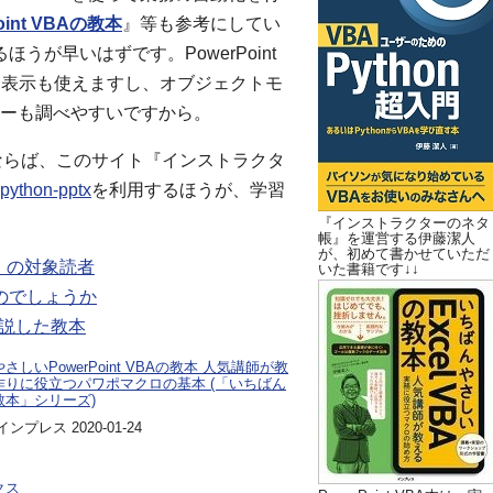
int VBAの教本
』等も参考にしてい
るほうが早いはずです。PowerPoint
ト表示も使えますし、オブジェクトモ
ーも調べやすいですから。
だけならば、このサイト『インストラクタ
python-pptx
を利用するほうが、学習
『インストラクターのネタ
帳』を運営する伊藤潔人
が、初めて書かせていただ
本』の対象読者
いた書籍です↓↓
かるのでしょうか
説した教本
さしいPowerPoint VBAの教本 人気講師が教
作りに役立つパワポマクロの基本 (「いちばん
教本」シリーズ)
ンプレス 2020-01-24
クス