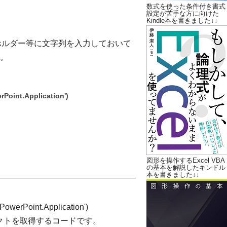
数式を使った条件付き書式
設定が苦手な方に向けた
Kindle本を書きました↓↓
ースホルダー等に文字列を入力しておいて
。
Point.Application')
図形を操作するExcel VBA
の基本を解説したキンドル
本を書きました↓↓
werPoint.Application')
オブジェクトを取得するコードです。