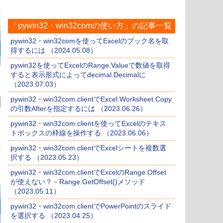
「pywin32・win32comの使い方」の記事一覧
pywin32・win32comを使ってExcelのブック名を取
得するには （2024.05.08）
pywin32を使ってExcelのRange.Valueで数値を取得
すると表示形式によってdecimal.Decimalに
（2023.07.03）
pywin32・win32com.clientでExcel.Worksheet.Copy
の引数Afterを指定するには （2023.06.26）
pywin32・win32com.clientを使ってExcelのテキス
トボックスの枠線を操作する （2023.06.06）
pywin32・win32com.clientでExcelシートを複数選
択する （2023.05.23）
pywin32・win32com.clientでExcelのRange.Offset
が使えない？－Range.GetOffset()メソッド
（2023.05.11）
pywin32・win32com.clientでPowerPointのスライド
を選択する （2023.04.25）