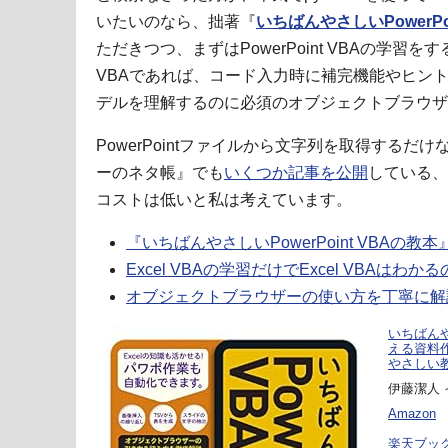
いたいのなら、拙著『
いちばんやさしいPowerPo
ただきつつ、まずはPowerPoint VBAの学習をす
VBAであれば、コード入力時に補完機能やヒン
デルを理解するのに必須のオブジェクトブラウザ
PowerPointファイルから文字列を取得する
ーのネタ帳』でも
いくつか記事を公開
している、
コストは低いと私は考えています。
『いちばんやさしいPowerPoint VBAの教
Excel VBAの学習だけでExcel VBAはわ
オブジェクトブラウザーの使い方を丁寧に解
いちばんや
える資料
やさしい
伊藤潔人 イ
Amazon
楽天ブッ