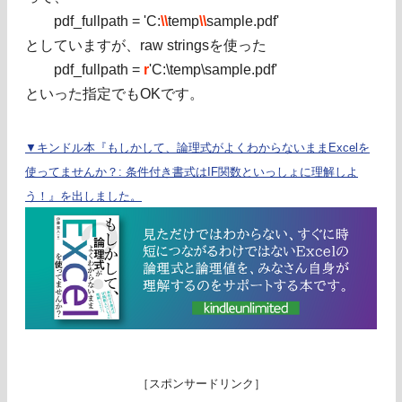
pdf_fullpath = 'C:
\\
temp
\\
sample.pdf'
としていますが、raw stringsを使った
pdf_fullpath =
r
'C:\temp\sample.pdf'
といった指定でもOKです。
▼キンドル本『もしかして、論理式がよくわからないままExcelを
使ってませんか？: 条件付き書式はIF関数といっしょに理解しよ
う！』を出しました。
［スポンサードリンク］