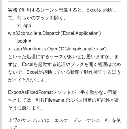
実務で利用するシーンを想像すると、Excelを起動し
て、何らかのブックを開く、
xl_app =
win32com.client.Dispatch('Excel.Application')
book =
xl_app.Workbooks.Open('C:\\temp\\sample.xlsx')
といった処理にするケースが多いとは思いますが、ま
ずは、Excelを起動する処理やブックを開く処理は含め
ないで、Excelが起動している状態で動作検証するほう
がイイと思います。
ExportAsFixedFormatメソッドが上手く動かない可能
性としては、引数Filenameでのパス指定の可能性が高
そうに感じます。
上記のサンプルでは、エスケープシーケンス「\\」を使
って、