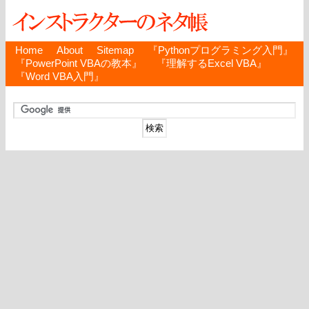
Home
About
Sitemap
『Pythonプログラミング入門』
『PowerPoint VBAの教本』
『理解するExcel VBA』
『Word VBA入門』