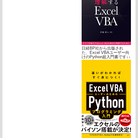
日経BP社から出版され
た、Excel VBAユーザー向
けのPython超入門書です↓↓