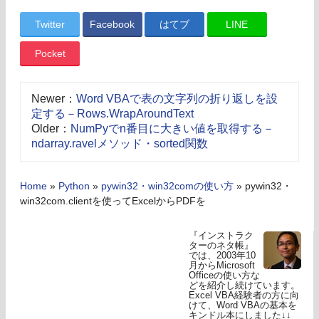
Twitter
Facebook
はてブ
LINE
Pocket
Newer：
Word VBAで表の文字列の折り返しを設
定する－Rows.WrapAroundText
Older：
NumPyでn番目に大きい値を取得する－
ndarray.ravelメソッド・sorted関数
Home
»
Python
»
pywin32・win32comの使い方
»
pywin32・
win32com.clientを使ってExcelからPDFを
『インストラク
ターのネタ帳』
では、2003年10
月からMicrosoft
Officeの使い方な
どを紹介し続けています。
Excel VBA経験者の方に向
けて、Word VBAの基本を
キンドル本にしました↓↓