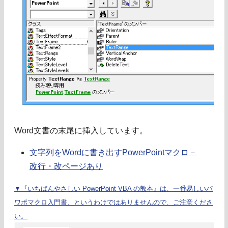
Word文書の末尾に挿入しています。
文字列をWordに書き出すPowerPointマクロ－
改行・改ページあり
▼『いちばんやさしい PowerPoint VBA の教本』は、一番易しいパ
ワポマクロ入門書、というわけではありませんので、ご注意くださ
い。