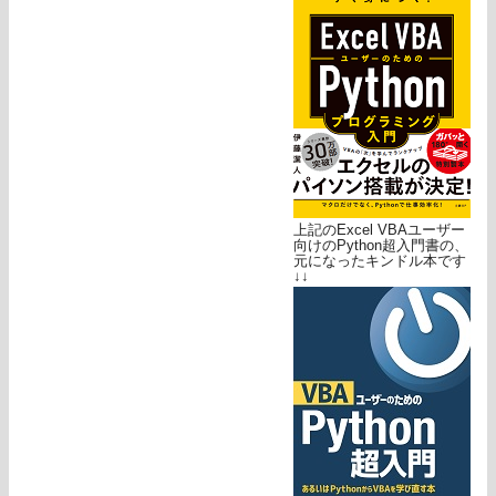
上記のExcel VBAユーザー
向けのPython超入門書の、
元になったキンドル本です
↓↓