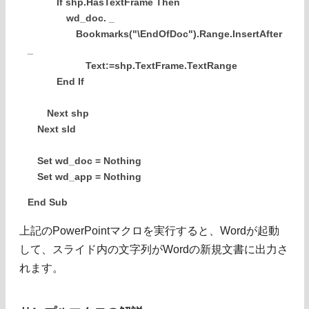
If shp.HasTextFrame Then
wd_doc. _
Bookmarks("\EndOfDoc").Range.InsertAfter
_
Text:=shp.TextFrame.TextRange
End If
Next shp
Next sld
Set wd_doc = Nothing
Set wd_app = Nothing
End Sub
上記のPowerPointマクロを実行すると、Wordが起動
して、スライド内の文字列がWordの新規文書に出力さ
れます。