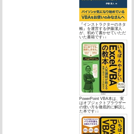
『インストラクターのネタ
帳』を運営する伊藤潔人
が、初めて書かせていただ
いた書籍です↓↓
PowerPoint VBA本は、実
はオブジェクトブラウザー
の使い方を徹底的に解説し
た本です↓↓