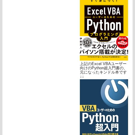
上記のExcel VBAユーザー
向けのPython超入門書の、
元になったキンドル本です
↓↓