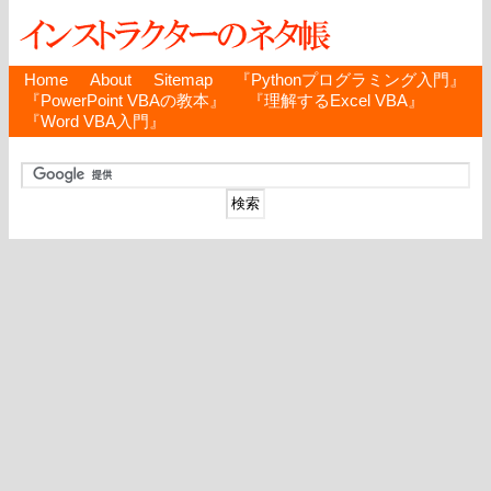
Home
About
Sitemap
『Pythonプログラミング入門』
『PowerPoint VBAの教本』
『理解するExcel VBA』
『Word VBA入門』