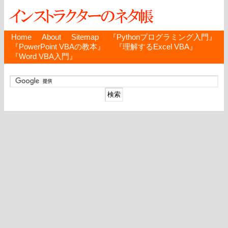
Home
About
Sitemap
『Pythonプログラミング入門』
『PowerPoint VBAの教本』
『理解するExcel VBA』
『Word VBA入門』