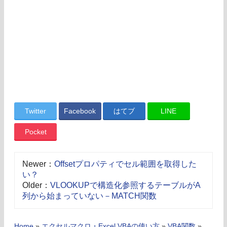
Twitter
Facebook
はてブ
LINE
Pocket
Newer：
Offsetプロパティでセル範囲を取得した
い？
Older：
VLOOKUPで構造化参照するテーブルがA
列から始まっていない－MATCH関数
Home
»
エクセルマクロ・Excel VBAの使い方
»
VBA関数
»