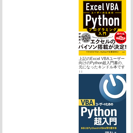
上記のExcel VBAユーザー
向けのPython超入門書の、
元になったキンドル本です
↓↓