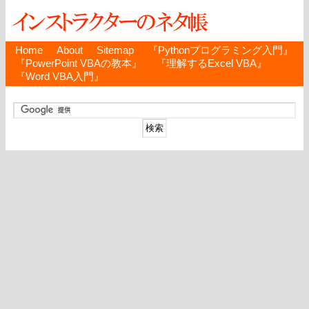
Home
About
Sitemap
『Pythonプログラミング入門』
『PowerPoint VBAの教本』
『理解するExcel VBA』
『Word VBA入門』