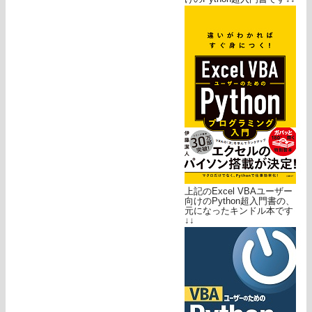
上記のExcel VBAユーザー
向けのPython超入門書の、
元になったキンドル本です
↓↓