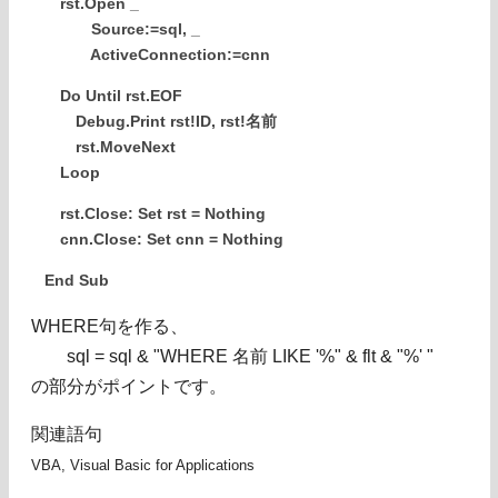
rst.Open _
Source:=sql, _
ActiveConnection:=cnn
Do Until rst.EOF
Debug.Print rst!ID, rst!名前
rst.MoveNext
Loop
rst.Close: Set rst = Nothing
cnn.Close: Set cnn = Nothing
End Sub
WHERE句を作る、
sql = sql & "WHERE 名前 LIKE '%" & flt & "%' "
の部分がポイントです。
関連語句
VBA, Visual Basic for Applications