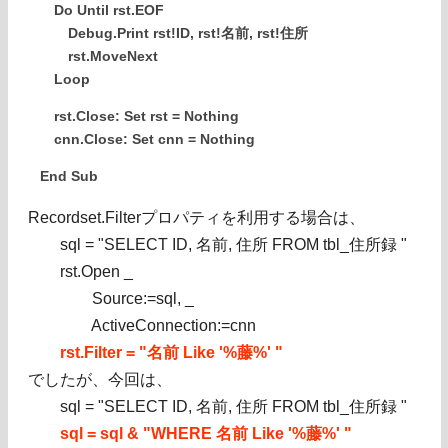
Do Until rst.EOF
Debug.Print rst!ID, rst!名前, rst!住所
rst.MoveNext
Loop
rst.Close: Set rst = Nothing
cnn.Close: Set cnn = Nothing
End Sub
Recordset.Filterプロパティを利用する場合は、
sql = "SELECT ID, 名前, 住所 FROM tbl_住所録 "
rst.Open _
Source:=sql, _
ActiveConnection:=cnn
rst.Filter = "名前 Like '%藤%' "
でしたが、今回は、
sql = "SELECT ID, 名前, 住所 FROM tbl_住所録 "
sql = sql & "WHERE 名前 Like '%藤%' "