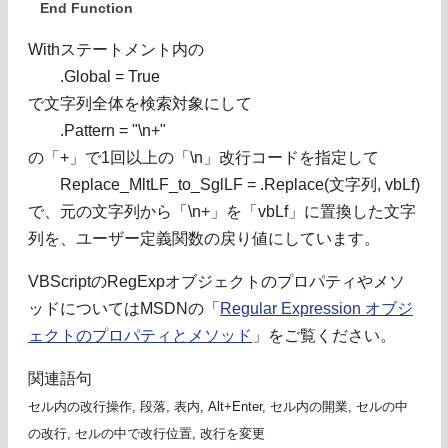
End Function
Withステートメント内の
.Global = True
で文字列全体を検索対象にして
.Pattern = "\n+"
の「+」で1回以上の「\n」改行コードを指定して
Replace_MltLF_to_SglLF = .Replace(文字列, vbLf)
で、元の文字列から「\n+」を「vbLf」に置換した文字
列を、ユーザー定義関数の戻り値にしています。
VBScriptのRegExpオブジェクトのプロパティやメソ
ッドについてはMSDNの「
Regular Expression オブジ
ェクトのプロパティとメソッド
」をご覧ください。
関連語句
セル内の改行操作, 段落, 表内, Alt+Enter, セル内の開業, セルの中
の改行, セルの中で改行位置, 改行を変更