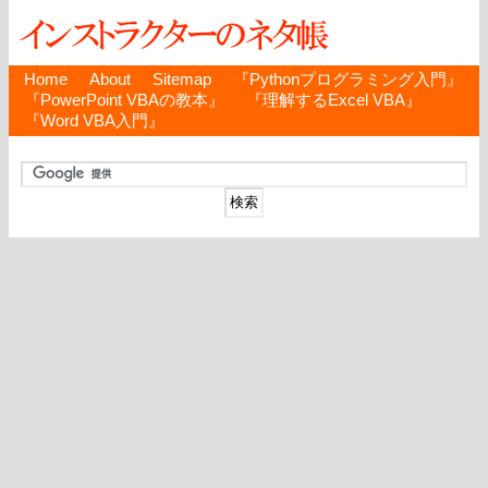
Home
About
Sitemap
『Pythonプログラミング入門』
『PowerPoint VBAの教本』
『理解するExcel VBA』
『Word VBA入門』