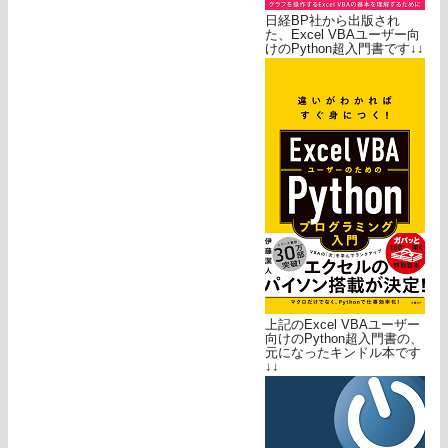
日経BP社から出版され
た、Excel VBAユーザー向
けのPython超入門書です↓↓
上記のExcel VBAユーザー
向けのPython超入門書の、
元になったキンドル本です
↓↓