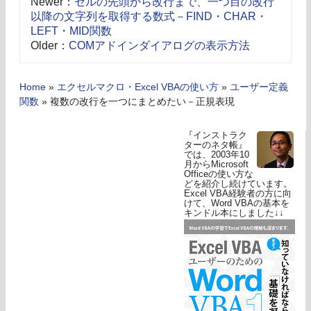
Newer：
セルの先頭から改行まで、一つ目の改行
以降の文字列を取得する数式－FIND・CHAR・
LEFT・MID関数
Older：
COMアドインダイアログの表示方法
Home
»
エクセルマクロ・Excel VBAの使い方
»
ユーザー定義
関数
»
複数の改行を一つにまとめたい－正規表現
『インストラク
ターのネタ帳』
では、2003年10
月からMicrosoft
Officeの使い方な
どを紹介し続けています。
Excel VBA経験者の方に向
けて、Word VBAの基本を
キンドル本にしました↓↓