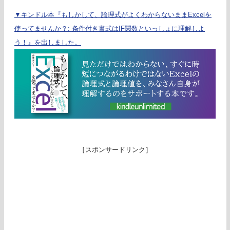
▼キンドル本『もしかして、論理式がよくわからないままExcelを
使ってませんか？: 条件付き書式はIF関数といっしょに理解しよ
う！』を出しました。
［スポンサードリンク］