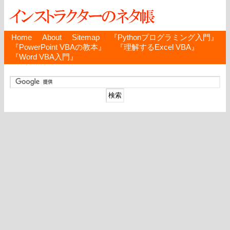
Home
About
Sitemap
『Pythonプログラミング入門』
『PowerPoint VBAの教本』
『理解するExcel VBA』
『Word VBA入門』