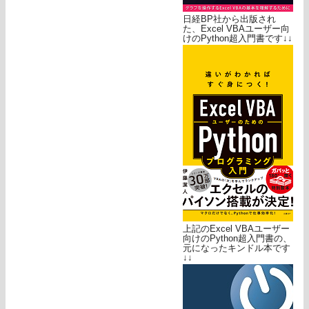
日経BP社から出版され
た、Excel VBAユーザー向
けのPython超入門書です↓↓
上記のExcel VBAユーザー
向けのPython超入門書の、
元になったキンドル本です
↓↓