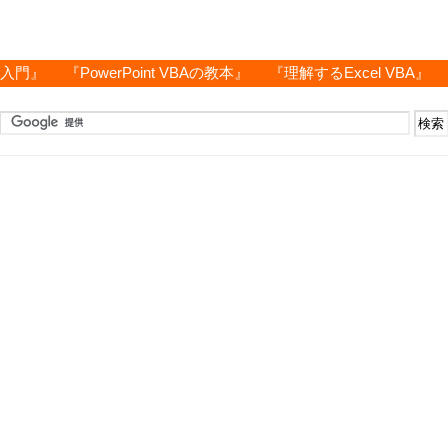
グ入門』
『PowerPoint VBAの教本』
『理解するExcel VBA』