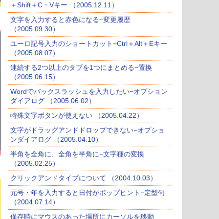
＋Shift＋C・Vキー （2005.12.11）
文字を入力すると赤色になる−変更履歴
（2005.09.30）
ユーロ記号入力のショートカット−Ctrl＋Alt＋Eキー
（2005.08.07）
連続する2つ以上のタブを1つにまとめる−置換
（2005.06.15）
Wordでバックスラッシュを入力したい−オプション
ダイアログ （2005.06.02）
特殊文字ボタンが使えない （2005.04.22）
文字がドラッグアンドドロップできない−オプショ
ンダイアログ （2005.04.10）
半角を全角に、全角を半角に−文字種の変換
（2005.02.25）
クリックアンドタイプについて （2004.10.03）
元号・年を入力すると日付がポップヒント−定型句
（2004.07.14）
保存時にマウスのあった場所にカーソルを移動