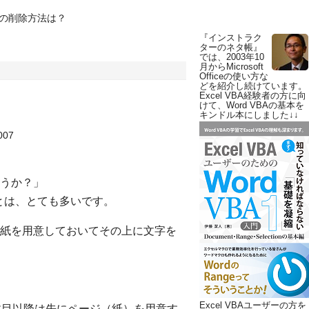
の削除方法は？
『インストラク
ターのネタ帳』
では、2003年10
月からMicrosoft
Officeの使い方な
どを紹介し続けています。
Excel VBA経験者の方に向
けて、Word VBAの基本を
キンドル本にしました↓↓
007
うか？」
とは、とても多いです。
紙を用意しておいてその上に文字を
Excel VBAユーザーの方を
枚目以降は先にページ（紙）を用意す