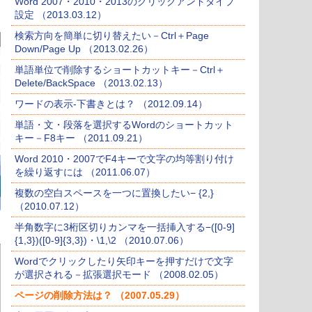
Word 2007・2010・2013のクリックアンドタイプ
設定 （2013.03.12）
検索方向を簡単に切り替えたい－Ctrl＋Page
Down/Page Up （2013.02.26）
単語単位で削除するショートカットキー－Ctrl＋
Delete/BackSpace （2013.02.13）
ワードの表示-下書きとは？ （2012.09.14）
単語・文・段落を選択するWordのショートカット
キー－F8キー （2011.09.21）
Word 2010・2007でF4キーで文字の均等割り付け
を繰り返すには （2011.06.07）
複数の空白スペースを一つに置換したい− {2,}
（2010.07.12）
半角数字に3桁区切りカンマを一括挿入する−([0-9]
{1,3})([0-9]{3,3})・\1,\2 （2010.07.06）
Wordでクリックしたり矢印キーを押すだけで文字
が選択される－拡張選択モード （2008.02.05）
ページの削除方法は？ （2007.05.29）