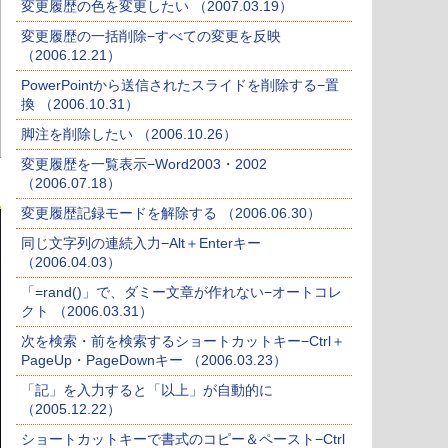
変更履歴の色を変更したい （2007.03.19）
変更履歴の一括削除−すべての変更を反映
（2006.12.21）
PowerPointから送信されたスライドを削除する−置
換 （2006.10.31）
脚注を削除したい （2006.10.26）
変更履歴を一覧表示−Word2003・2002
（2006.07.18）
変更履歴記録モードを解除する （2006.06.30）
同じ文字列の連続入力−Alt＋Enterキー
（2006.04.03）
「=rand()」で、ダミー文章が作れない−オートコレ
クト （2006.03.31）
次を検索・前を検索するショートカットキー−Ctrl＋
PageUp・PageDownキー （2006.03.23）
「記」を入力すると「以上」が自動的に
（2005.12.22）
ショートカットキーで書式のコピー＆ペースト−Ctrl