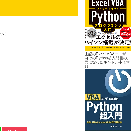
ンク］
上記のExcel VBAユーザー
向けのPython超入門書の、
元になったキンドル本です
↓↓