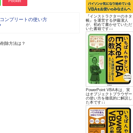
Pocket
『インストラクターのネタ
コンプリートの使い方
帳』を運営する伊藤潔人
が、初めて書かせていただ
？
いた書籍です↓↓
の削除方法は？
PowerPoint VBA本は、実
はオブジェクトブラウザー
の使い方を徹底的に解説し
た本です↓↓