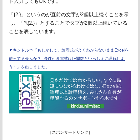
ド入力してもOKです。
「{2,}」というのが直前の文字が2個以上続くことを示
し、「^t{2,}」とすることでタブが2個以上続いている
ことを表しています。
▼キンドル本『もしかして、論理式がよくわからないままExcelを
使ってませんか？: 条件付き書式はIF関数といっしょに理解しよ
う！』を出しました。
［スポンサードリンク］