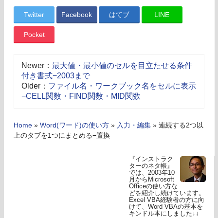
Twitter
Facebook
はてブ
LINE
Pocket
Newer：
最大値・最小値のセルを目立たせる条件
付き書式−2003まで
Older：
ファイル名・ワークブック名をセルに表示
−CELL関数・FIND関数・MID関数
Home
»
Word(ワード)の使い方
»
入力・編集
»
連続する2つ以
上のタブを1つにまとめる−置換
『インストラク
ターのネタ帳』
では、2003年10
月からMicrosoft
Officeの使い方な
どを紹介し続けています。
Excel VBA経験者の方に向
けて、Word VBAの基本を
キンドル本にしました↓↓