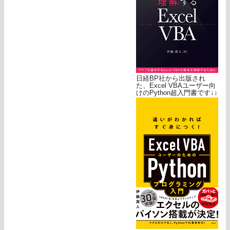
日経BP社から出版され
た、Excel VBAユーザー向
けのPython超入門書です↓↓