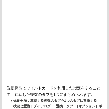
置換機能でワイルドカードを利用した指定をすること
で、連続した複数のタブを1つにまとめられます。
▼操作手順：連続する複数のタブを1つのタブに置換する
［検索と置換］ダイアログ−［置換］タブ−［オプション］ボ