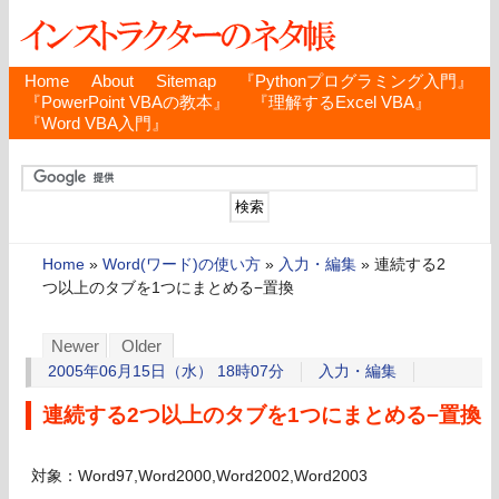
Home
About
Sitemap
『Pythonプログラミング入門』
『PowerPoint VBAの教本』
『理解するExcel VBA』
『Word VBA入門』
Home
»
Word(ワード)の使い方
»
入力・編集
»
連続する2
つ以上のタブを1つにまとめる−置換
Newer
Older
2005年06月15日（水） 18時07分
入力・編集
連続する2つ以上のタブを1つにまとめる−置換
対象：Word97,Word2000,Word2002,Word2003