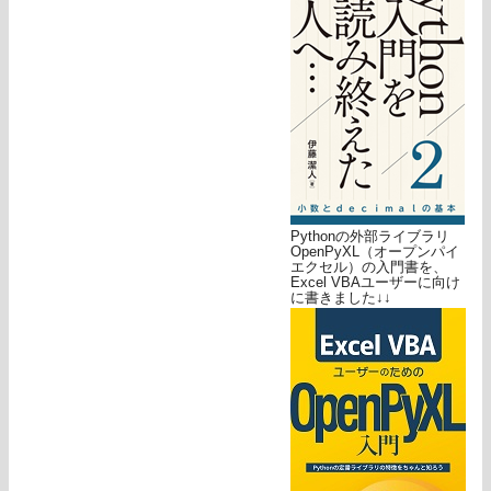
Pythonの外部ライブラリ
OpenPyXL（オープンパイ
エクセル）の入門書を、
Excel VBAユーザーに向け
に書きました↓↓