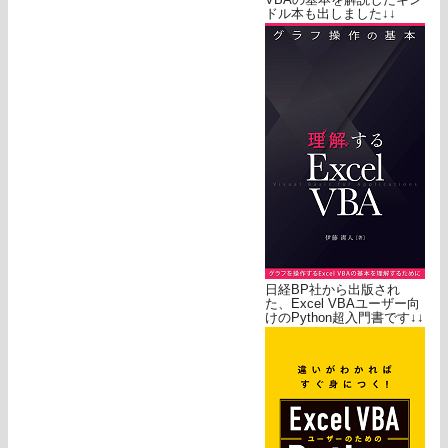
ドル本も出しました↓↓
日経BP社から出版され
た、Excel VBAユーザー向
けのPython超入門書です↓↓