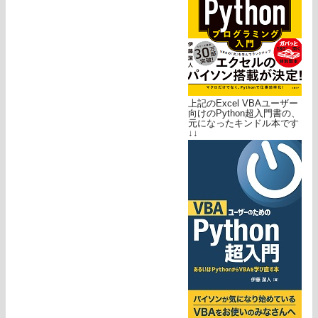
上記のExcel VBAユーザー
向けのPython超入門書の、
元になったキンドル本です
↓↓