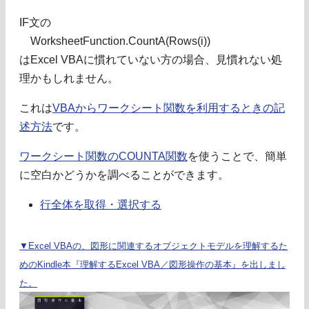
IF文の
WorksheetFunction.CountA(Rows(i))
はExcel VBAに慣れていない方の場合、見慣れない処
理かもしれません。
これは
VBAからワークシート関数を利用するときの記
述方法
です。
ワークシート関数のCOUNTA関数
を使うことで、簡単
に空白かどうかを調べることができます。
行全体を取得・選択する
▼Excel VBAの、図形に関連するオブジェクトモデルを理解するた
めのKindle本『理解するExcel VBA／図形操作の基本』を出しまし
た。