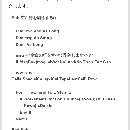
介します。
Sub 空白行を削除する()
Dim row_end As Long
Dim msg As String
Dim i As Long
msg = "空白の行をすべて削除しますか？"
If MsgBox(msg, vbYesNo) = vbNo Then Exit Sub
row_end =
Cells.SpecialCells(xlCellTypeLastCell).Row
For i = row_end To 1 Step -1
If WorksheetFunction.CountA(Rows(i)) = 0 Then
Rows(i).Delete
End If
Next i
End Sub