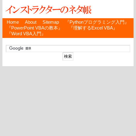
Home
About
Sitemap
『Pythonプログラミング入門』
『PowerPoint VBAの教本』
『理解するExcel VBA』
『Word VBA入門』