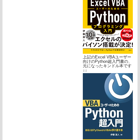
上記のExcel VBAユーザー
向けのPython超入門書の、
元になったキンドル本です
↓↓