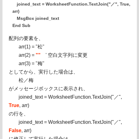
joined_text = WorksheetFunction.TextJoin("／", True,
arr)
MsgBox joined_text
End Sub
配列の要素を、
arr(1) = "松"
arr(2) =
""
' 空白文字列に変更
arr(3) = "梅"
としてから、実行した場合は、
松／梅
がメッセージボックスに表示され、
joined_text = WorksheetFunction.TextJoin("／",
True
, arr)
の行を、
joined_text = WorksheetFunction.TextJoin("／",
False
, arr)
に修正して実行した場合は、