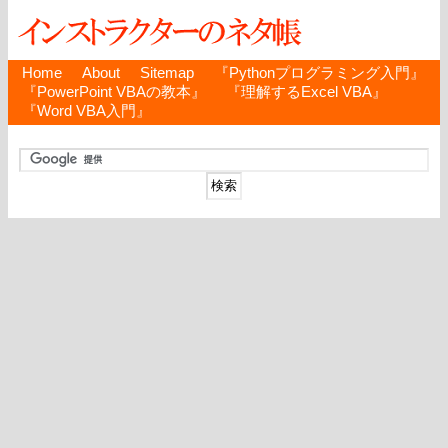
Home
About
Sitemap
『Pythonプログラミング入門』
『PowerPoint VBAの教本』
『理解するExcel VBA』
『Word VBA入門』